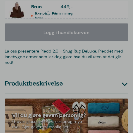
Brun
449,-
Ikke på
Påminn meg
lager
Legg i handlekurven
La oss presentere Pledd 2.0 - Snug Rug DeLuxe. Pleddet med
innebygde ermer som lar deg gjøre hva du vil uten at det glir
ned!
Produktbeskrivelse
Vil du gjøre gaven personlig?
Graver glass, trykk t-skjorter og mye
mer. Gjør gaven personlig her!