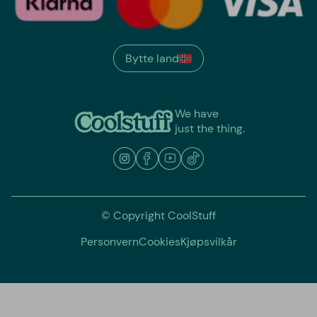
Bytte land
We have
just the thing.
© Copyright CoolStuff
Personvern
Cookies
Kjøpsvilkår