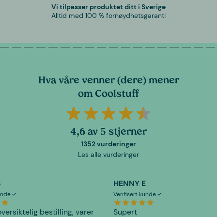
Vi tilpasser produktet ditt i Sverige
Alltid med 100 % fornøydhetsgaranti
Hva våre venner (dere) mener
om Coolstuff
4,6 av 5 stjerner
1352 vurderinger
Les alle vurderinger
S
HENNY E
kunde
Verifisert kunde
versiktelig bestilling, varer
Supert