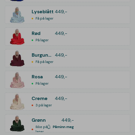
Lyseblått
449,-
Få på lager
Rød
449,-
På lager
Burgunder
449,-
Få på lager
Rosa
449,-
På lager
Creme
449,-
3 på lager
Grønn
449,-
Ikke på
Påminn meg
lager