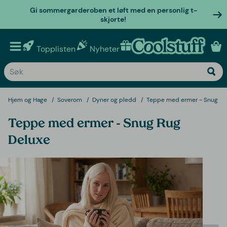
Gi sommergarderoben et løft med en personlig t-
skjorte!
Topplisten
Nyheter
Personlige gaver
Hjem og Hage
Soverom
Dyner og pledd
Teppe med ermer - Snug Ru
Teppe med ermer - Snug Rug
Deluxe