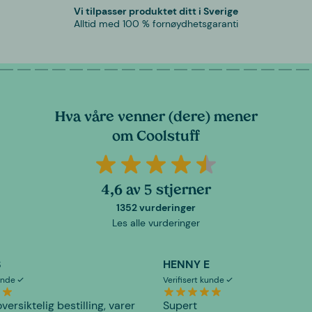
Vi tilpasser produktet ditt i Sverige
Alltid med 100 % fornøydhetsgaranti
Hva våre venner (dere) mener
om Coolstuff
4,6 av 5 stjerner
1352 vurderinger
Les alle vurderinger
S
HENNY E
kunde
Verifisert kunde
versiktelig bestilling, varer
Supert