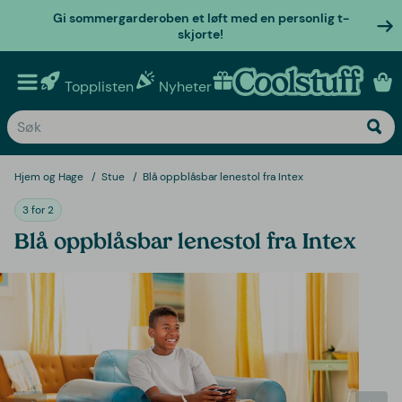
Gi sommergarderoben et løft med en personlig t-
skjorte!
Topplisten
Nyheter
Personlige gaver
Hjem og Hage
Stue
Blå oppblåsbar lenestol fra Intex
3 for 2
Blå oppblåsbar lenestol fra Intex