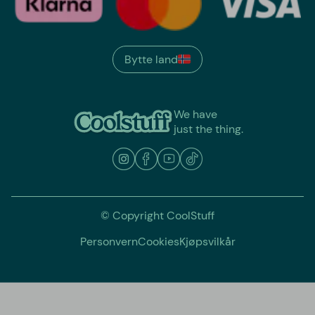
Bytte land
We have
just the thing.
© Copyright CoolStuff
Personvern
Cookies
Kjøpsvilkår