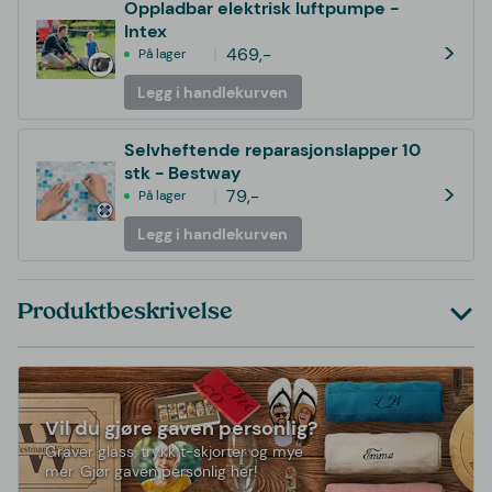
Oppladbar elektrisk luftpumpe -
Intex
>
469,-
På lager
Legg i handlekurven
Selvheftende reparasjonslapper 10
stk - Bestway
>
79,-
På lager
Legg i handlekurven
Produktbeskrivelse
Vil du gjøre gaven personlig?
Graver glass, trykk t-skjorter og mye
mer. Gjør gaven personlig her!