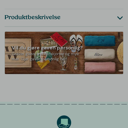
Produktbeskrivelse
Vil du gjøre gaven personlig?
Graver glass, trykk t-skjorter og mye
mer. Gjør gaven personlig her!