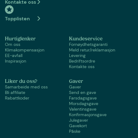
Kontakte oss
Topplisten
Hurtiglenker
Kundeservice
Om oss
Fornøydhetsgaranti
Klimakompensasjon
Meld retur/reklamasjon
EE-avfall
Levering
Inspirasjon
Bedriftsordre
Kontakte oss
Liker du oss?
Gaver
Samarbeide med oss
Gaver
Bli affiliate
Send en gave
Rabattkoder
Farsdagsgave
Morsdagsgave
Valentinsgave
Konfirmasjonsgave
Julegaver
Gavekort
Påske