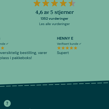
4,6 av 5 stjerner
1352 vurderinger
Les alle vurderinger
S
HENNY E
kunde
Verifisert kunde
versiktelig bestilling, varer
Supert
plass i pakkeboks!