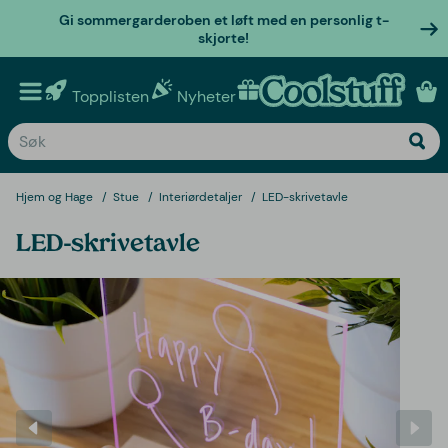
Gi sommergarderoben et løft med en personlig t-
skjorte!
Topplisten
Nyheter
Personlige gaver
Hjem og Hage
Stue
Interiørdetaljer
LED-skrivetavle
LED-skrivetavle