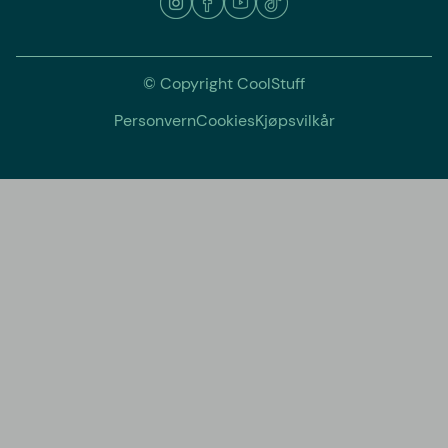
© Copyright CoolStuff
Personvern
Cookies
Kjøpsvilkår