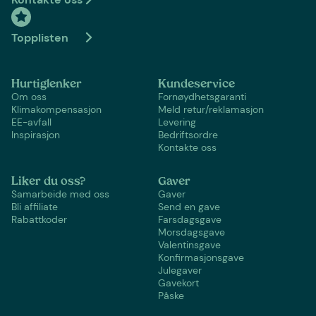
Topplisten
Hurtiglenker
Kundeservice
Om oss
Fornøydhetsgaranti
Klimakompensasjon
Meld retur/reklamasjon
EE-avfall
Levering
Inspirasjon
Bedriftsordre
Kontakte oss
Liker du oss?
Gaver
Samarbeide med oss
Gaver
Bli affiliate
Send en gave
Rabattkoder
Farsdagsgave
Morsdagsgave
Valentinsgave
Konfirmasjonsgave
Julegaver
Gavekort
Påske