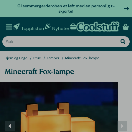
Gi sommergarderoben et løft med en personlig t-
skjorte!
Topplisten
Nyheter
Personlige gaver
Hjem og Hage
Stue
Lamper
Minecraft Fox-lampe
Minecraft Fox-lampe