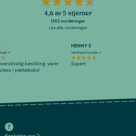
4,6 av 5 stjerner
1352 vurderinger
Les alle vurderinger
S
HENNY E
kunde
Verifisert kunde
versiktelig bestilling, varer
Supert
plass i pakkeboks!
Kontakte oss