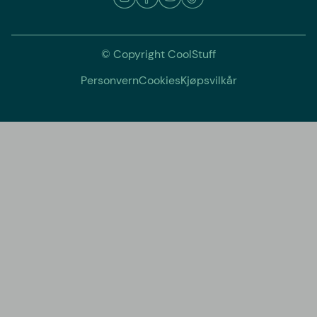
© Copyright CoolStuff
Personvern
Cookies
Kjøpsvilkår