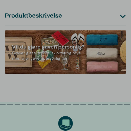
Produktbeskrivelse
Vil du gjøre gaven personlig?
Graver glass, trykk t-skjorter og mye
mer. Gjør gaven personlig her!