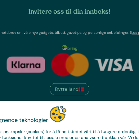
Invitere oss til din innboks!
etsbrev om våre nye gadgets, tilbud, gavetips og personlige anbefalinger.
(Les 
Bytte land
We have
ignende teknologier
just the thing.
sjonskapsler (cookies) for å få nettstedet vårt til å fungere ordentlig, 
y funksjoner knyttet til sosiale medier og analysere trafikken vår. Vi de