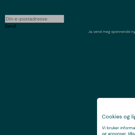
Send
Ja, send meg spennende nyh
Cookies og l
Vi bruker informa
og annonser, tilb