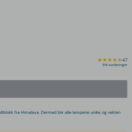
4,7
314 vurderinger
altblokk fra Himalaya. Dermed blir alle lampene unike, og vekten