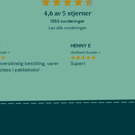
4,6 av 5 stjerner
1352 vurderinger
Les alle vurderinger
S
HENNY E
kunde
Verifisert kunde
versiktelig bestilling, varer
Supert
plass i pakkeboks!