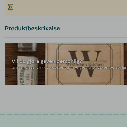
Produktbeskrivelse
Vil du gjøre gaven personlig?
Graver glass, trykk t-skjorter og mye mer. Gjør gaven personlig 