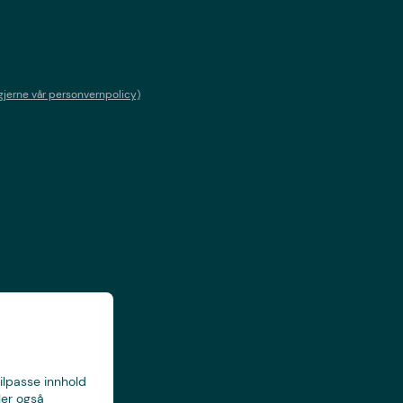
gjerne vår personvernpolicy)
tilpasse innhold
ler også