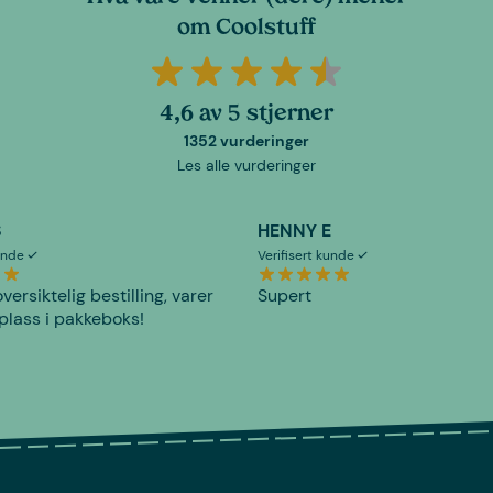
om Coolstuff
4,6 av 5 stjerner
1352 vurderinger
Les alle vurderinger
S
HENNY E
kunde
Verifisert kunde
versiktelig bestilling, varer
Supert
plass i pakkeboks!