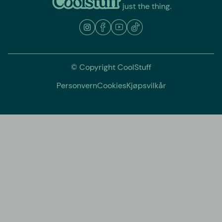
just the thing.
© Copyright CoolStuff
Personvern
Cookies
Kjøpsvilkår