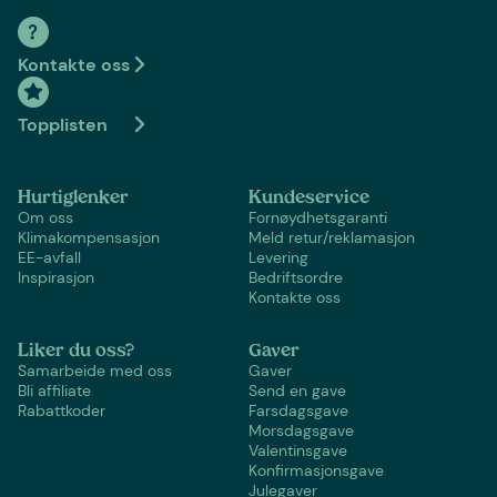
Kontakte oss
Topplisten
Hurtiglenker
Kundeservice
Om oss
Fornøydhetsgaranti
Klimakompensasjon
Meld retur/reklamasjon
EE-avfall
Levering
Inspirasjon
Bedriftsordre
Kontakte oss
Liker du oss?
Gaver
Samarbeide med oss
Gaver
Bli affiliate
Send en gave
Rabattkoder
Farsdagsgave
Morsdagsgave
Valentinsgave
Konfirmasjonsgave
Julegaver