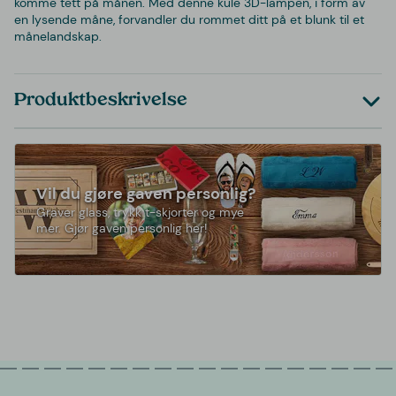
komme tett på månen. Med denne kule 3D-lampen, i form av
en lysende måne, forvandler du rommet ditt på et blunk til et
månelandskap.
Produktbeskrivelse
Vil du gjøre gaven personlig?
Graver glass, trykk t-skjorter og mye
mer. Gjør gaven personlig her!