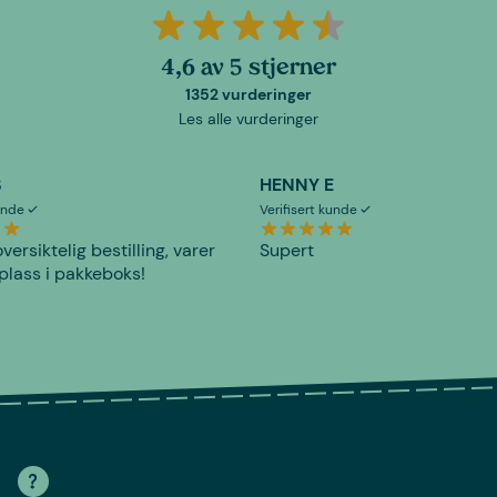
4,6 av 5 stjerner
1352 vurderinger
Les alle vurderinger
S
HENNY E
kunde
Verifisert kunde
versiktelig bestilling, varer
Supert
plass i pakkeboks!