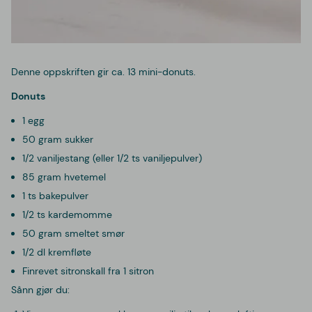
Denne oppskriften gir ca. 13 mini-donuts.
Donuts
1 egg
50 gram sukker
1/2 vaniljestang (eller 1/2 ts vaniljepulver)
85 gram hvetemel
1 ts bakepulver
1/2 ts kardemomme
50 gram smeltet smør
1/2 dl kremfløte
Finrevet sitronskall fra 1 sitron
Sånn gjør du: