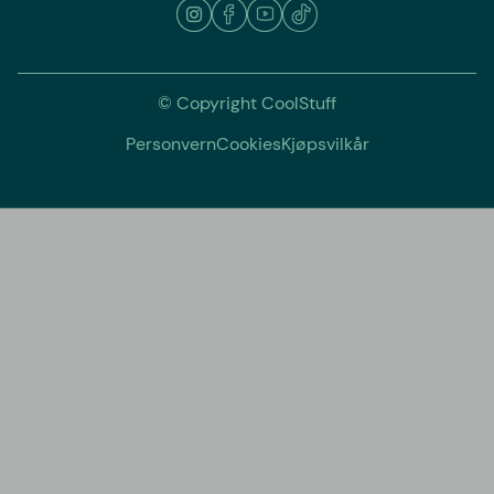
© Copyright CoolStuff
Personvern
Cookies
Kjøpsvilkår