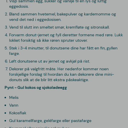
Visp sammen egg, sukker og vanilje til en lys og luftig
eggedosis.
Bland sammen hvetemel, bakepulver og kardemomme og
vend det ned i eggedosisen.
Vend til slutt inn smeltet smør, kremfløte og sitronskall.
Forvarm donut-jernet og fyll deretter formene med røre. Lukk
lokket forsiktig så ikke røren spruter utover.
Stek i 3-4 minutter, til donutsene dine har fått en fin, gyllen
farge.
Løft donutsene ut av jernet og avkjøl på rist.
Dekorer på valgfritt måte. Her nedenfor kommer noen
forskjellige forslag til hvordan du kan dekorere dine mini-
donuts slik at de blir litt ekstra påskeaktige.
Pynt - Gul kokos og sjokoladeegg
Melis
Vann
Kokosflak
Gul karamellfarge, geléfarge eller pastafarge