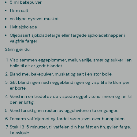
5 ml bakepulver
1 krm salt
en klype nyrevet muskat
Hvit sjokolade
Oljebasert sjokoladefarge eller fargede sjokoladeknapper i
valgfrie farger
Sånn gjør du:
Visp sammen eggeplommer, melk, vanilje, smør og sukker i en
bolle til alt er godt blandet.
Bland mel, bakepulver, muskat og salt i en stor bolle.
Sikt blandingen ned i eggeblandingen og visp til alle klumper
er borte.
Vend inn en tredel av de vispede eggehvitene i røren og rør til
den er luftig.
Vend forsiktig inn resten av eggehvitene i to omganger.
Forvarm vaffeljernet og fordel røren jevnt over bunnplaten.
Stek i 3-5 minutter, til vaffelen din har fått en fin, gyllen farge.
La avkjøle.