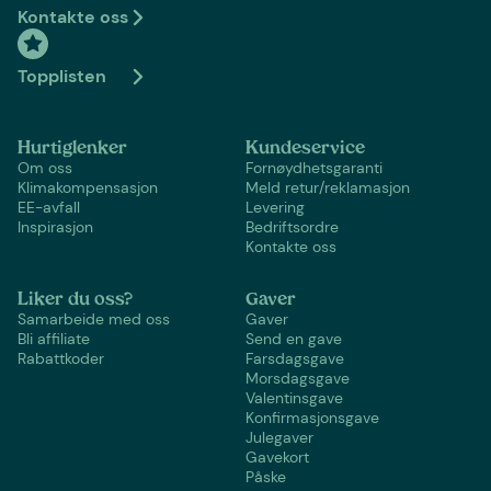
Kontakte oss
Topplisten
Hurtiglenker
Kundeservice
Om oss
Fornøydhetsgaranti
Klimakompensasjon
Meld retur/reklamasjon
EE-avfall
Levering
Inspirasjon
Bedriftsordre
Kontakte oss
Liker du oss?
Gaver
Samarbeide med oss
Gaver
Bli affiliate
Send en gave
Rabattkoder
Farsdagsgave
Morsdagsgave
Valentinsgave
Konfirmasjonsgave
Julegaver
Gavekort
Påske