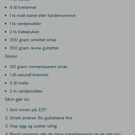
4 dl hvetemel
1 ts malt kanel eller kardemomme
1 ts vaniljesukker
2 ts bakepulver
200 gram smeltet smør
350 gram revne gulrøtter
Glasur
125 gram romtemperert smør
1 dl naturell kremost
3 dl melis
2 ts vaniljesukker
Sånn gjør du:
Sett ovnen på 225°.
Smelt smøret. Riv gulrøttene fint.
Visp egg og sukker luftig.
Bland sammen alle de tørre ingrediensene og rør det inn i