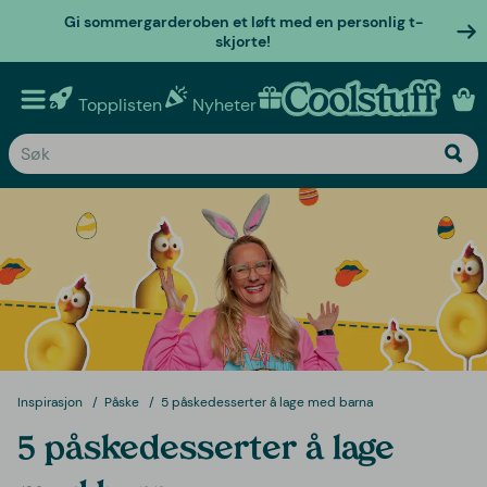
Gi sommergarderoben et løft med en personlig t-
skjorte!
Topplisten
Nyheter
Personlige gaver
Inspirasjon
Påske
5 påskedesserter å lage med barna
5 påskedesserter å lage