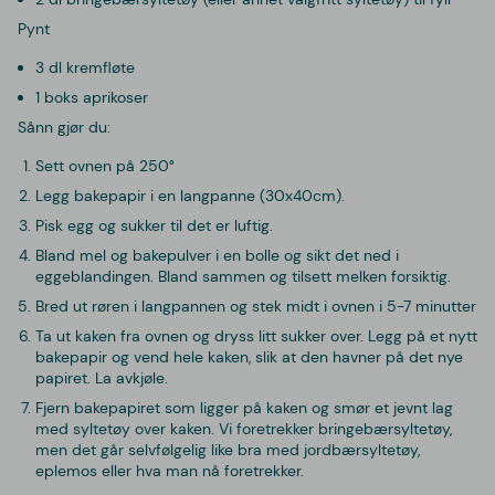
Pynt
3 dl kremfløte
1 boks aprikoser
Sånn gjør du:
Sett ovnen på 250°
Legg bakepapir i en langpanne (30x40cm).
Pisk egg og sukker til det er luftig.
Bland mel og bakepulver i en bolle og sikt det ned i
eggeblandingen. Bland sammen og tilsett melken forsiktig.
Bred ut røren i langpannen og stek midt i ovnen i 5-7 minutter
Ta ut kaken fra ovnen og dryss litt sukker over. Legg på et nytt
bakepapir og vend hele kaken, slik at den havner på det nye
papiret. La avkjøle.
Fjern bakepapiret som ligger på kaken og smør et jevnt lag
med syltetøy over kaken. Vi foretrekker bringebærsyltetøy,
men det går selvfølgelig like bra med jordbærsyltetøy,
eplemos eller hva man nå foretrekker.