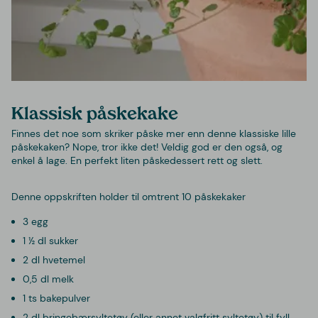
Klassisk påskekake
Finnes det noe som skriker påske mer enn denne klassiske lille
påskekaken? Nope, tror ikke det! Veldig god er den også, og
enkel å lage. En perfekt liten påskedessert rett og slett.
Denne oppskriften holder til omtrent 10 påskekaker
3 egg
1 ½ dl sukker
2 dl hvetemel
0,5 dl melk
1 ts bakepulver
2 dl bringebærsyltetøy (eller annet valgfritt syltetøy) til fyll