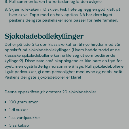
Rull sammen kaken fra kortsiden og la den avkjøle.
Skjær rullekaken i 10 skiver. Pisk fløte og legg en god klatt på
hver skive. Topp med en halv aprikos. Nå har dere laget
påskens deiligste påskekaker som passer for hele familien.
Sjokoladebollekyllinger
Det er på tide å ta den klassiske kaffen til nye høyder med vår
oppskrift på sjokoladebollekyllinger. (Hvem hadde trodd at de
klassiske sjokoladebollene kunne kle seg ut som bedårende
kyllinger?). Disse søte små skapningene er ikke bare en fryd for
øyet, men også latterlig morsomme å lage. Rull sjokoladebollene
i gult perlesukker, gi dem personlighet med øyne og nebb. Voilà!
Påskens deiligste sjokoladeboller er klare!
Denne oppskriften gir omtrent 20 sjokoladeboller
100 gram smør
1 dl sukker
1 ss vaniljesukker
3 ss kakao