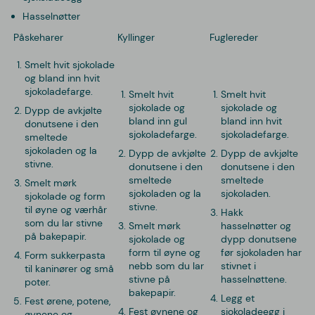
Hasselnøtter
Påskeharer
Kyllinger
Fuglereder
Smelt hvit sjokolade
og bland inn hvit
sjokoladefarge.
Smelt hvit
Smelt hvit
sjokolade og
sjokolade og
Dypp de avkjølte
bland inn gul
bland inn hvit
donutsene i den
sjokoladefarge.
sjokoladefarge.
smeltede
sjokoladen og la
Dypp de avkjølte
Dypp de avkjølte
stivne.
donutsene i den
donutsene i den
smeltede
smeltede
Smelt mørk
sjokoladen og la
sjokoladen.
sjokolade og form
stivne.
til øyne og værhår
Hakk
som du lar stivne
Smelt mørk
hasselnøtter og
på bakepapir.
sjokolade og
dypp donutsene
form til øyne og
før sjokoladen har
Form sukkerpasta
nebb som du lar
stivnet i
til kaninører og små
stivne på
hasselnøttene.
poter.
bakepapir.
Legg et
Fest ørene, potene,
Fest øynene og
sjokoladeegg i
øynene og