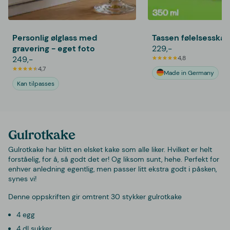
Personlig ølglass med
Tassen følelsesskå
gravering - eget foto
229,-
249,-
4,8
4,7
Made in Germany
Kan tilpasses
Gulrotkake
Gulrotkake har blitt en elsket kake som alle liker. Hvilket er helt
forståelig, for å, så godt det er! Og liksom sunt, hehe. Perfekt for
enhver anledning egentlig, men passer litt ekstra godt i påsken,
synes vi!
Denne oppskriften gir omtrent 30 stykker gulrotkake
4 egg
4 dl sukker