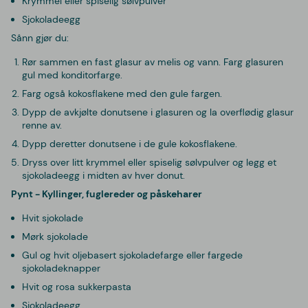
Krymmel eller spiselig sølvpulver
Sjokoladeegg
Sånn gjør du:
Rør sammen en fast glasur av melis og vann. Farg glasuren
gul med konditorfarge.
Farg også kokosflakene med den gule fargen.
Dypp de avkjølte donutsene i glasuren og la overflødig glasur
renne av.
Dypp deretter donutsene i de gule kokosflakene.
Dryss over litt krymmel eller spiselig sølvpulver og legg et
sjokoladeegg i midten av hver donut.
Pynt - Kyllinger, fuglereder og påskeharer
Hvit sjokolade
Mørk sjokolade
Gul og hvit oljebasert sjokoladefarge eller fargede
sjokoladeknapper
Hvit og rosa sukkerpasta
Sjokoladeegg