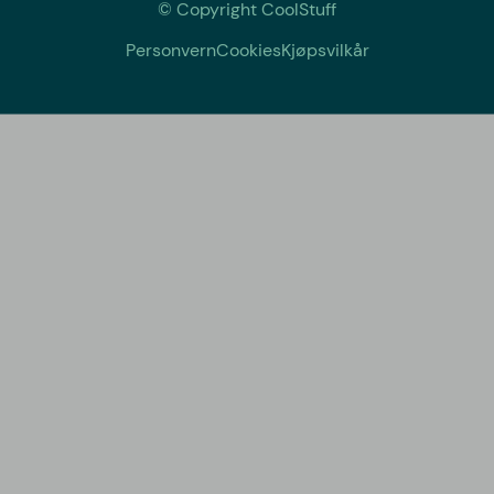
© Copyright CoolStuff
Personvern
Cookies
Kjøpsvilkår