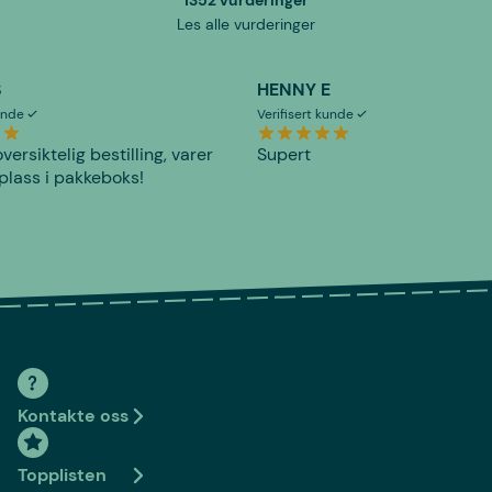
1352 vurderinger
Les alle vurderinger
S
HENNY E
kunde
Verifisert kunde
versiktelig bestilling, varer
Supert
plass i pakkeboks!
Kontakte oss
Topplisten