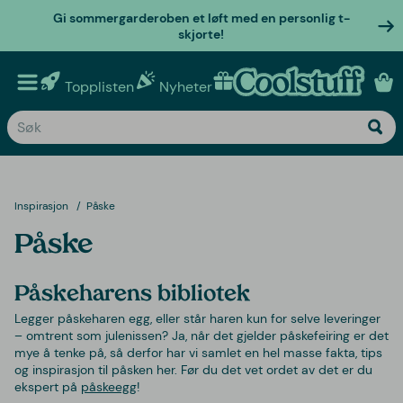
Gi sommergarderoben et løft med en personlig t-
skjorte!
Topplisten
Nyheter
Personlige gaver
Inspirasjon
Påske
Påske
Påskeharens bibliotek
Legger påskeharen egg, eller står haren kun for selve leveringer
– omtrent som julenissen? Ja, når det gjelder påskefeiring er det
mye å tenke på, så derfor har vi samlet en hel masse fakta, tips
og inspirasjon til påsken her. Før du det vet ordet av det er du
ekspert på
påskeegg
!