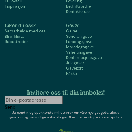
EE-avfall
Levering
Inspirasjon
Bedriftsordre
Kontakte oss
Liker du oss?
Gaver
Samarbeide med oss
Gaver
Bli affiliate
Send en gave
Rabattkoder
Farsdagsgave
Morsdagsgave
Valentinsgave
Konfirmasjonsgave
Julegaver
Gavekort
Påske
Invitere oss til din innboks!
Send
Ja, send meg spennende nyhetsbrev om våre nye gadgets, tilbud,
gavetips og personlige anbefalinger.
(Les gjerne vår personvernpolicy)