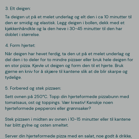
Elt deigen:
Ta deigen ut på et melet underlag og elt den i ca 10 minutter til
den er smidig og elastisk. Legg deigen i bollen, dekk med et
kjøkkenhåndkle og la den heve i 30-45 minutter til den har
doblet i størrelse.
Form hjertet:
Når deigen har hevet ferdig, ta den ut på et melet underlag og
del den i to deler for to mindre pizzaer eller bruk hele deigen for
en stor pizza. Kjevle ut deigen og form den til et hjerte. Bruk
gjerne en kniv for å skjære til kantene slik at de blir skarpe og
tydelige.
Forbered og stek pizzaen:
Sett ovnen på 250°C. Topp din hjerteformede pizzabunn med
tomatsaus, ost og toppings. Vær kreativ! Kanskje noen
hjerteformede pepperoni eller grønnsaker?
Stek pizzaen i midten av ovnen i 10-15 minutter eller til kantene
har blitt gylne og osten smeltet.
Server din hjerteformede pizza med en salat, noe godt å drikke,