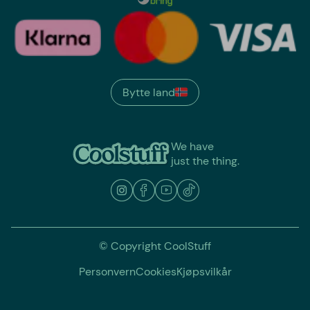
Bytte land
We have
just the thing.
© Copyright CoolStuff
Personvern
Cookies
Kjøpsvilkår