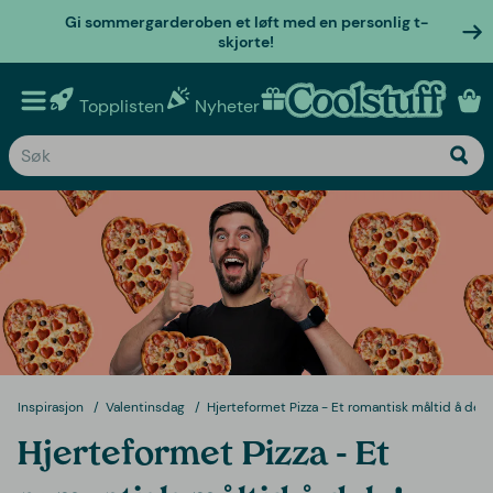
Gi sommergarderoben et løft med en personlig t-
skjorte!
Topplisten
Nyheter
Personlige gaver
Inspirasjon
Valentinsdag
Hjerteformet Pizza - Et romantisk måltid å dele
Hjerteformet Pizza - Et