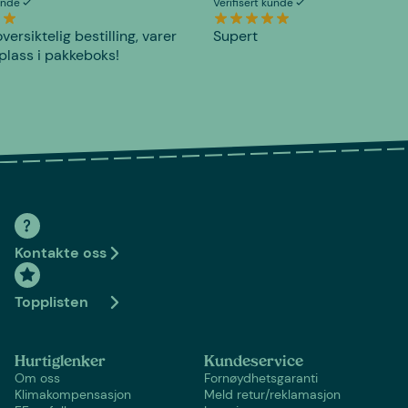
kunde
Verifisert kunde
versiktelig bestilling, varer
Supert
plass i pakkeboks!
Kontakte oss
Topplisten
Hurtiglenker
Kundeservice
Om oss
Fornøydhetsgaranti
Klimakompensasjon
Meld retur/reklamasjon