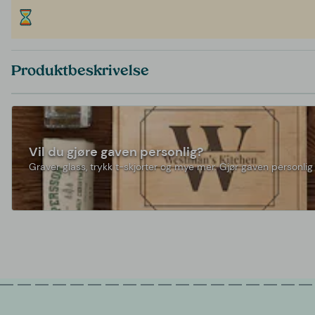
Produktbeskrivelse
Vil du gjøre gaven personlig?
Graver glass, trykk t-skjorter og mye mer. Gjør gaven personlig 