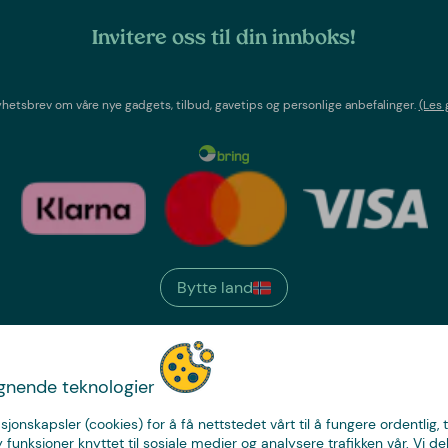
Invitere oss til din innboks!
etsbrev om våre nye gadgets, tilbud, gavetips og personlige anbefalinger.
(Les 
Bytte land
We have
ignende teknologier
just the thing.
sjonskapsler (cookies) for å få nettstedet vårt til å fungere ordentlig, 
y funksjoner knyttet til sosiale medier og analysere trafikken vår. Vi de