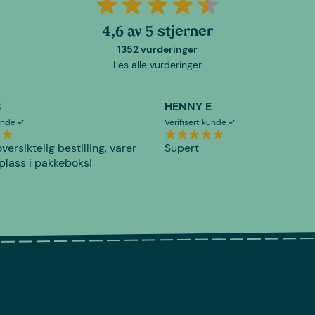
4,6 av 5 stjerner
1352 vurderinger
Les alle vurderinger
S
HENNY E
kunde
Verifisert kunde
versiktelig bestilling, varer
Supert
plass i pakkeboks!