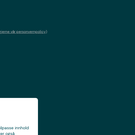
gjerne vår personvernpolicy)
tilpasse innhold
ler også