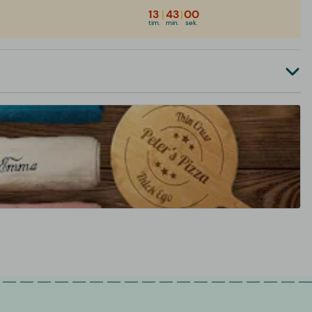
13
|
43
|
00
tim.
min.
sek.