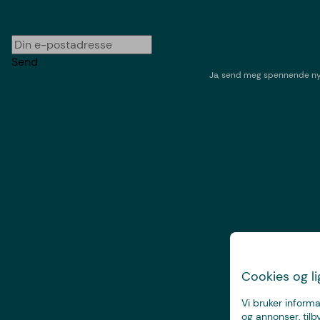
Send
Ja, send meg spennende nyh
Cookies og l
Vi bruker informa
og annonser, tilb