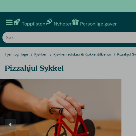
Topplisten
Nyheter
Personlige gaver
Hjem og Hage
Kjøkken
Kjøkkenredskap & Kjøkkentilbehør
Pizzahjul S
Pizzahjul Sykkel