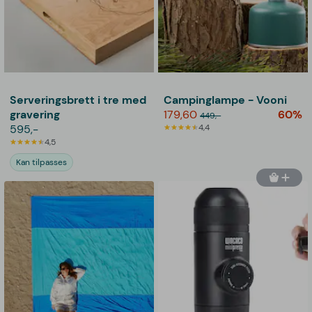
Serveringsbrett i tre med
Campinglampe - Vooni
gravering
179,60
60%
449,-
595,-
4,4
4,5
Kan tilpasses