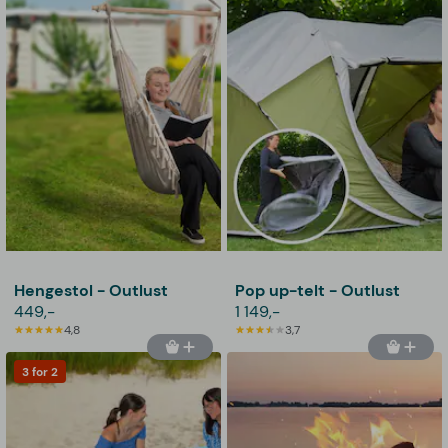
Hengestol - Outlust
Pop up-telt - Outlust
449,-
1 149,-
4,8
3,7
3 for 2