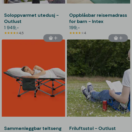
Soloppvarmet utedusj -
Oppblåsbar reisemadrass
Outlust
for barn - Intex
1 949,-
199,-
4,5
4
Sammenleggbar teltseng
Friluftsstol - Outlust