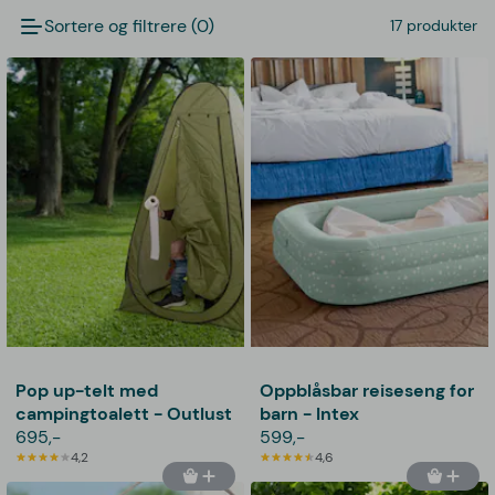
Sortere og filtrere (0)
17 produkter
Pop up-telt med
Oppblåsbar reiseseng for
campingtoalett - Outlust
barn - Intex
695,-
599,-
4,2
4,6