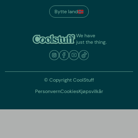
Bytte land
We have
just the thing.
© Copyright CoolStuff
Personvern
Cookies
Kjøpsvilkår