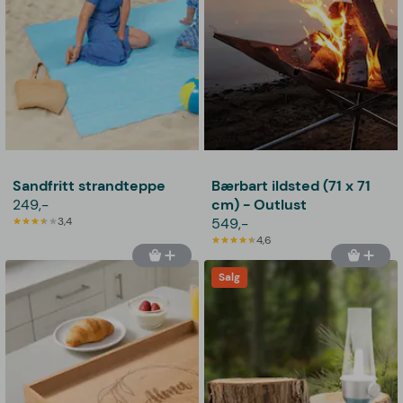
Sandfritt strandteppe
Bærbart ildsted (71 x 71
249,-
cm) - Outlust
3,4
549,-
4,6
Salg