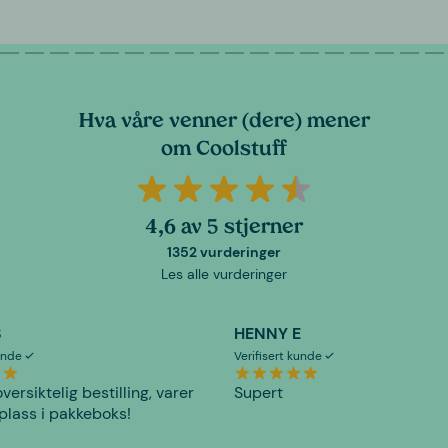
Hva våre venner (dere) mener
om Coolstuff
4,6 av 5 stjerner
1352 vurderinger
Les alle vurderinger
S
HENNY E
kunde
Verifisert kunde
versiktelig bestilling, varer
Supert
plass i pakkeboks!