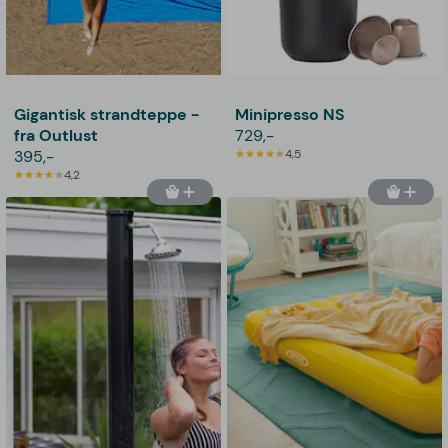
Gigantisk strandteppe -
Minipresso NS
fra Outlust
729,-
395,-
4,5
4,2