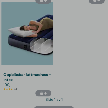
Oppblåsbar luftmadrass -
Intex
199,-
4,1
Side 1 av 1