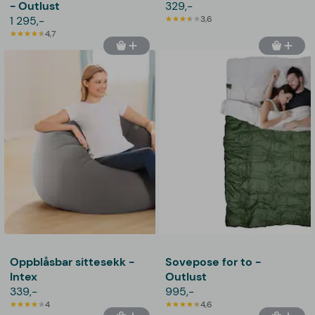
- Outlust
329,-
1 295,-
3,6
4,7
Oppblåsbar sittesekk -
Sovepose for to -
Intex
Outlust
339,-
995,-
4
4,6