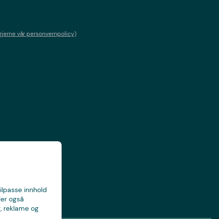
gjerne vår personvernpolicy)
tilpasse innhold
ler også
, reklame og