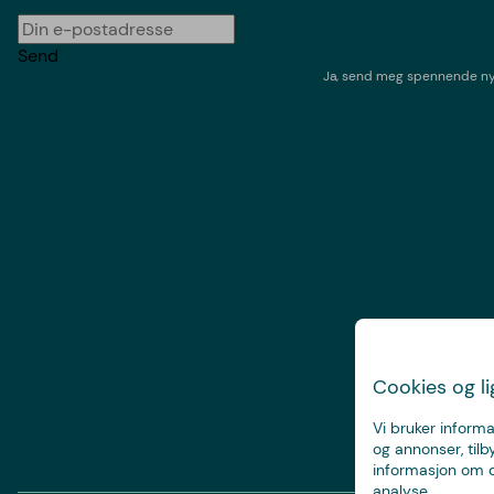
Send
Ja, send meg spennende nyh
Cookies og l
Vi bruker informa
og annonser, tilb
informasjon om d
analyse.