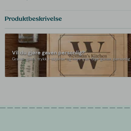
Produktbeskrivelse
Vil du gjøre gaven personlig?
Graver glass, trykk t-skjorter og mye mer. Gjør gaven personlig 