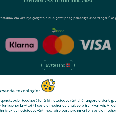
Invitere oss til din innboks!
etsbrev om våre nye gadgets, tilbud, gavetips og personlige anbefalinger.
(Les 
Bytte land
We have
ignende teknologier
just the thing.
sjonskapsler (cookies) for å få nettstedet vårt til å fungere ordentlig, 
y funksjoner knyttet til sosiale medier og analysere trafikken vår. Vi de
in bruk av nettstedet vårt med våre partnere innenfor sosiale medier