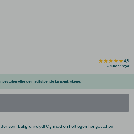
4,8
10 vurderinger
hengestolen eller de medfølgende karabinkrokene.
vitter som bakgrunnslyd! Og med en helt egen hengestol på