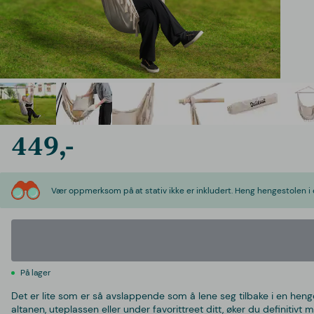
449,-
Vær oppmerksom på at stativ ikke er inkludert. Heng hengestolen i 
På lager
Det er lite som er så avslappende som å lene seg tilbake i en he
altanen, uteplassen eller under favorittreet ditt, øker du definitivt 