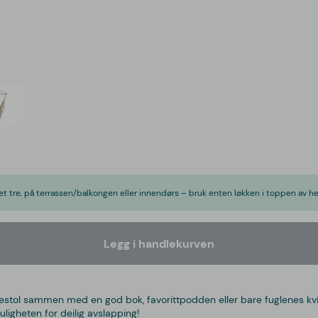
et tre, på terrassen/balkongen eller innendørs – bruk enten løkken i toppen av 
Legg i handlekurven
ngestol sammen med en god bok, favorittpodden eller bare fuglenes k
muligheten for deilig avslapping!