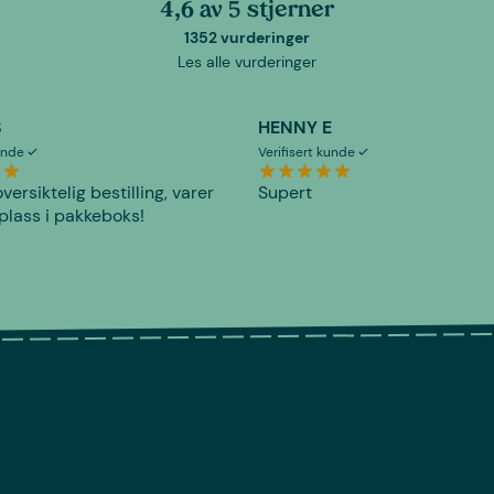
4,6 av 5 stjerner
1352 vurderinger
Les alle vurderinger
S
HENNY E
kunde
Verifisert kunde
versiktelig bestilling, varer
Supert
plass i pakkeboks!