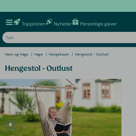
Topplisten
Nyheter
Personlige gaver
Hjem og Hage
Hage
Hengekøyer
Hengestol - Outlust
Hengestol - Outlust