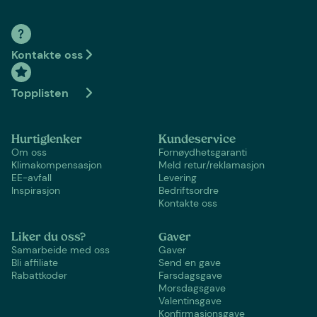
Kontakte oss
Topplisten
Hurtiglenker
Kundeservice
Om oss
Fornøydhetsgaranti
Klimakompensasjon
Meld retur/reklamasjon
EE-avfall
Levering
Inspirasjon
Bedriftsordre
Kontakte oss
Liker du oss?
Gaver
Samarbeide med oss
Gaver
Bli affiliate
Send en gave
Rabattkoder
Farsdagsgave
Morsdagsgave
Valentinsgave
Konfirmasjonsgave