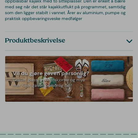
oppblåsbar kajakk med to sitteplasser. Den er enkelt å bære
med seg når det står kajakkutflukt på programmet, samtidig
som den ligger stabilt i vannet. Årer av aluminium, pumpe og
praktisk oppbevaringsveske medfølger
Produktbeskrivelse
Vil du gjøre gaven personlig?
Graver glass, trykk t-skjorter og mye
mer. Gjør gaven personlig her!