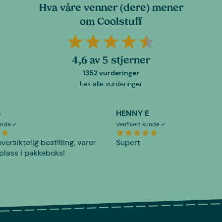
Hva våre venner (dere) mener
om Coolstuff
4,6 av 5 stjerner
1352 vurderinger
Les alle vurderinger
S
HENNY E
kunde
Verifisert kunde
versiktelig bestilling, varer
Supert
plass i pakkeboks!