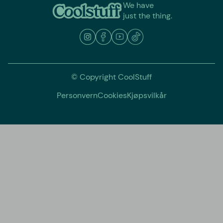
We have
just the thing.
© Copyright CoolStuff
Personvern
Cookies
Kjøpsvilkår