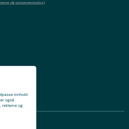
gjerne vår personvernpolicy)
tilpasse innhold
ler også
, reklame og