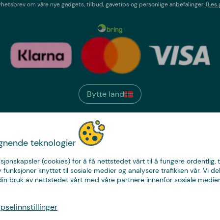
etsbrev om våre nye gadgets, tilbud, gavetips og personlige anbefalinger.
(Les 
Bytte land
We have
ignende teknologier
just the thing.
sjonskapsler (cookies) for å få nettstedet vårt til å fungere ordentlig, 
y funksjoner knyttet til sosiale medier og analysere trafikken vår. Vi de
in bruk av nettstedet vårt med våre partnere innenfor sosiale medier
© Copyright CoolStuff
selinnstillinger