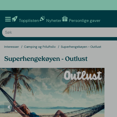
Topplisten
Nyheter
Personlige gaver
Interesser
Camping og Friluftsliv
Superhengekøyen - Outlust
Superhengekøyen - Outlust