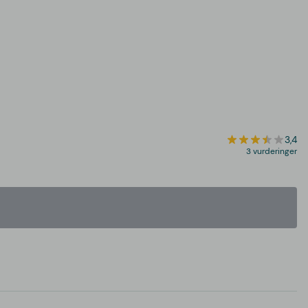
3,4
3 vurderinger