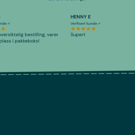
S
HENNY E
kunde
Verifisert kunde
versiktelig bestilling, varer
Supert
plass i pakkeboks!