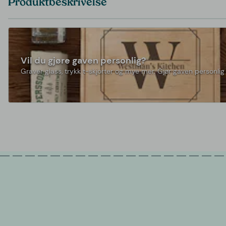
Produktbeskrivelse
Vil du gjøre gaven personlig?
Graver glass, trykk t-skjorter og mye mer. Gjør gaven personlig 