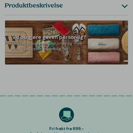
Produktbeskrivelse
Vil du gjøre gaven personlig?
Graver glass, trykk t-skjorter og mye
mer. Gjør gaven personlig her!
Fri frakt fra 699,-