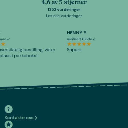
4,6 av 5 stjerner
1352 vurderinger
Les alle vurderinger
S
HENNY E
kunde
Verifisert kunde
versiktelig bestilling, varer
Supert
plass i pakkeboks!
Kontakte oss