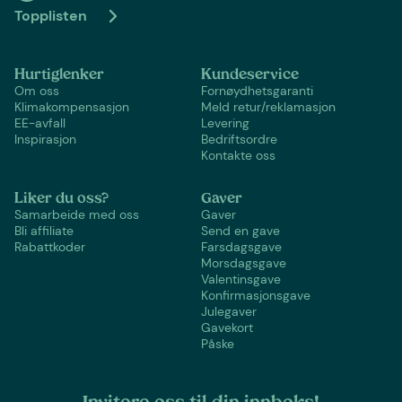
Topplisten
Hurtiglenker
Kundeservice
Om oss
Fornøydhetsgaranti
Klimakompensasjon
Meld retur/reklamasjon
EE-avfall
Levering
Inspirasjon
Bedriftsordre
Kontakte oss
Liker du oss?
Gaver
Samarbeide med oss
Gaver
Bli affiliate
Send en gave
Rabattkoder
Farsdagsgave
Morsdagsgave
Valentinsgave
Konfirmasjonsgave
Julegaver
Gavekort
Påske