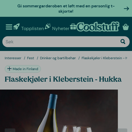
Gi sommergarderoben et løft med en personlig t-
skjorte!
Topplisten
Nyheter
Personlige gaver
Interesser
Fest
Drinker og bartilbehør
Flaskekjøler i Kleberstein - Hu
Made in Finland
Flaskekjøler i Kleberstein - Hukka