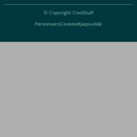
© Copyright CoolStuff
Personvern
Cookies
Kjøpsvilkår