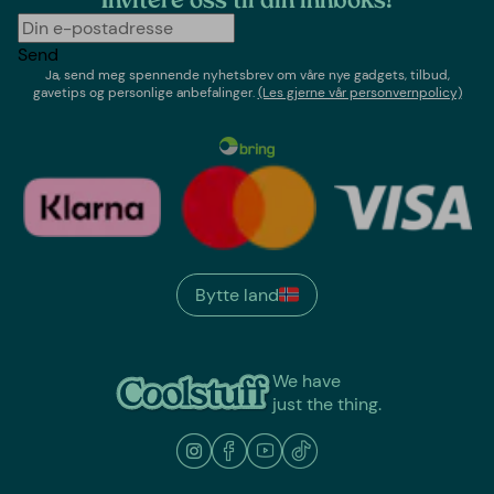
Invitere oss til din innboks!
Send
Ja, send meg spennende nyhetsbrev om våre nye gadgets, tilbud,
gavetips og personlige anbefalinger.
(Les gjerne vår personvernpolicy)
Bytte land
We have
just the thing.