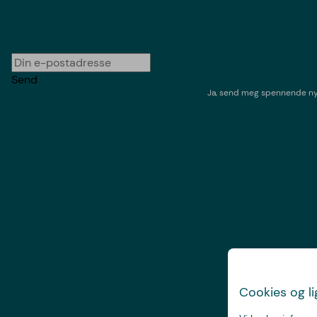
Send
Ja, send meg spennende nyh
Cookies og l