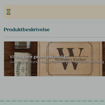
Produktbeskrivelse
Vil du gjøre gaven personlig?
Graver glass, trykk t-skjorter og mye mer. Gjør gaven personlig 