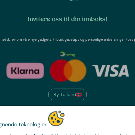
Invitere oss til din innboks!
etsbrev om våre nye gadgets, tilbud, gavetips og personlige anbefalinger.
(Les 
Bytte land
We have
ignende teknologier
just the thing.