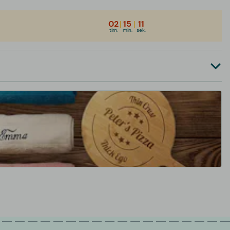
02
|
15
|
11
tim.
min.
sek.