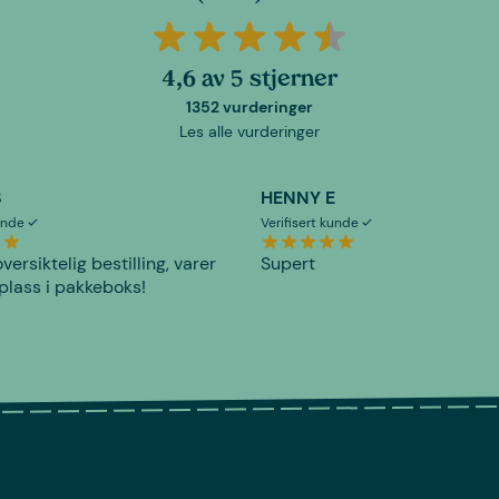
4,6 av 5 stjerner
1352 vurderinger
Les alle vurderinger
S
HENNY E
kunde
Verifisert kunde
versiktelig bestilling, varer
Supert
plass i pakkeboks!