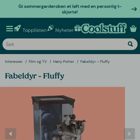
Gi sommergarderoben et løft med en personlig t-
skjorte!
Topplisten
Nyheter
Personlige gaver
Interesser
Film og TV
Harry Potter
Fabeldyr – Fluffy
Fabeldyr – Fluffy