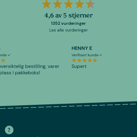
4,6 av 5 stjerner
1352 vurderinger
Les alle vurderinger
S
HENNY E
kunde
Verifisert kunde
versiktelig bestilling, varer
Supert
plass i pakkeboks!