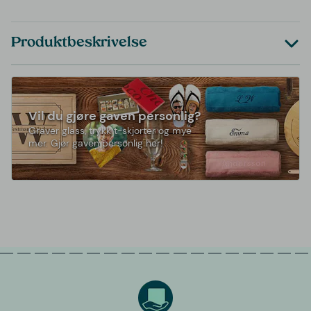
Produktbeskrivelse
Vil du gjøre gaven personlig?
Graver glass, trykk t-skjorter og mye
mer. Gjør gaven personlig her!