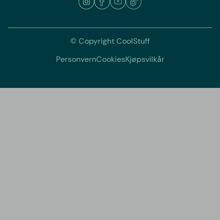
© Copyright CoolStuff
Personvern
Cookies
Kjøpsvilkår