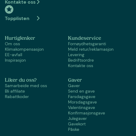
Kontakte oss
Topplisten
Hurtiglenker
Kundeservice
Om oss
Fornøydhetsgaranti
Klimakompensasjon
Meld retur/reklamasjon
EE-avfall
Levering
Inspirasjon
Bedriftsordre
Kontakte oss
Liker du oss?
Gaver
Samarbeide med oss
Gaver
Bli affiliate
Send en gave
Rabattkoder
Farsdagsgave
Morsdagsgave
Valentinsgave
Konfirmasjonsgave
Julegaver
Gavekort
Påske