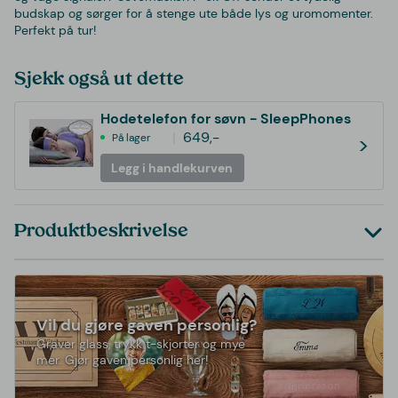
budskap og sørger for å stenge ute både lys og uromomenter.
Perfekt på tur!
Sjekk også ut dette
Hodetelefon for søvn - SleepPhones
649,-
På lager
>
Legg i handlekurven
Produktbeskrivelse
Vil du gjøre gaven personlig?
Graver glass, trykk t-skjorter og mye
mer. Gjør gaven personlig her!