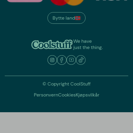
Bytte land
We have
just the thing.
© Copyright CoolStuff
Personvern
Cookies
Kjøpsvilkår