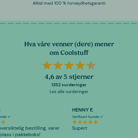
Alltid med 100 % fornøydhetsgaranti
Hva våre venner (dere) mener
om Coolstuff
4,6 av 5 stjerner
1352 vurderinger
Les alle vurderinger
S
HENNY E
kunde
Verifisert kunde
versiktelig bestilling, varer
Supert
plass i pakkeboks!