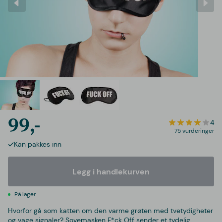
99,-
4
75 vurderinger
Kan pakkes inn
Legg i handlekurven
På lager
Hvorfor gå som katten om den varme grøten med tvetydigheter
og vage signaler? Sovemasken F*ck Off sender et tydelig