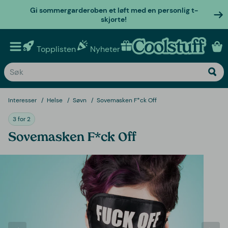
Gi sommergarderoben et løft med en personlig t-
skjorte!
Topplisten
Nyheter
Personlige gaver
Interesser
Helse
Søvn
Sovemasken F*ck Off
3 for 2
Sovemasken F*ck Off