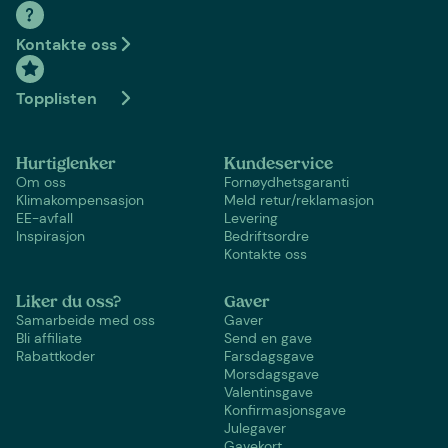
Kontakte oss
Topplisten
Hurtiglenker
Kundeservice
Om oss
Fornøydhetsgaranti
Klimakompensasjon
Meld retur/reklamasjon
EE-avfall
Levering
Inspirasjon
Bedriftsordre
Kontakte oss
Liker du oss?
Gaver
Samarbeide med oss
Gaver
Bli affiliate
Send en gave
Rabattkoder
Farsdagsgave
Morsdagsgave
Valentinsgave
Konfirmasjonsgave
Julegaver
Gavekort