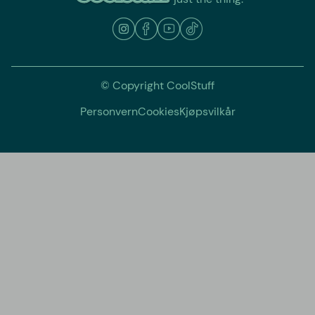
© Copyright CoolStuff
Personvern
Cookies
Kjøpsvilkår