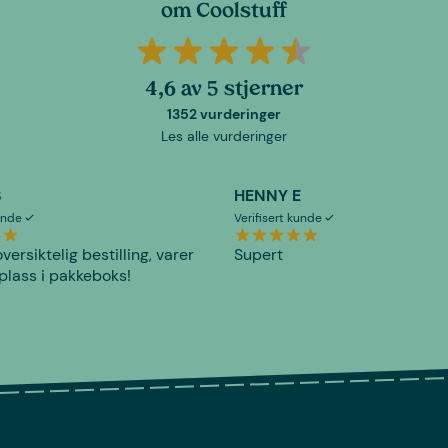
om Coolstuff
4,6 av 5 stjerner
1352 vurderinger
Les alle vurderinger
S
HENNY E
kunde
Verifisert kunde
versiktelig bestilling, varer
Supert
plass i pakkeboks!