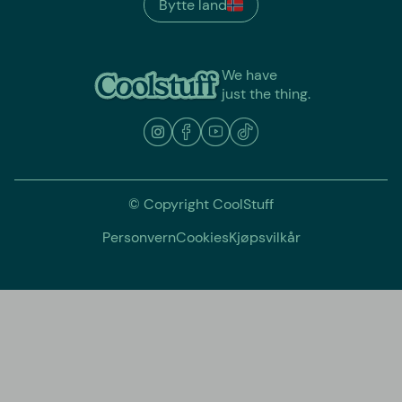
Bytte land
We have
just the thing.
© Copyright CoolStuff
Personvern
Cookies
Kjøpsvilkår