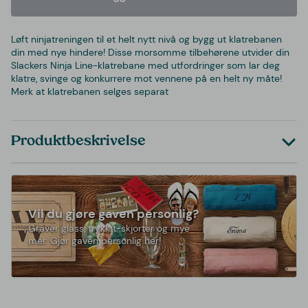
Løft ninjatreningen til et helt nytt nivå og bygg ut klatrebanen
din med nye hindere! Disse morsomme tilbehørene utvider din
Slackers Ninja Line-klatrebane med utfordringer som lar deg
klatre, svinge og konkurrere mot vennene på en helt ny måte!
Merk at klatrebanen selges separat
Produktbeskrivelse
Vil du gjøre gaven personlig?
Graver glass, trykk t-skjorter og mye
mer. Gjør gaven personlig her!