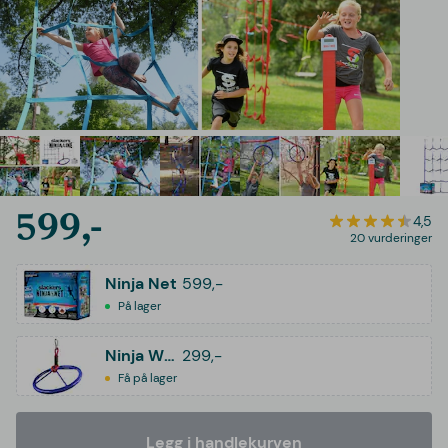
599,-
4,5
20 vurderinger
Ninja Net
599,-
På lager
Ninja Wheel
299,-
Få på lager
Legg i handlekurven