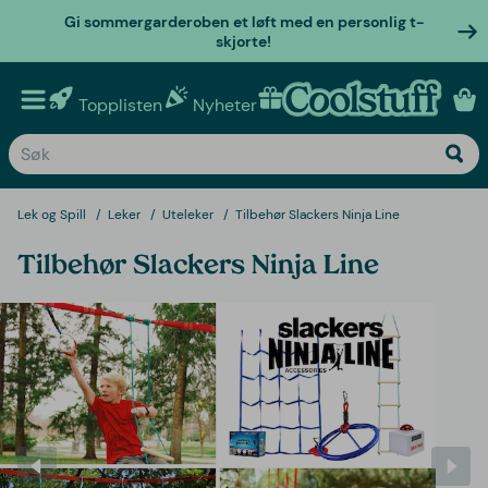
Gi sommergarderoben et løft med en personlig t-
skjorte!
Topplisten
Nyheter
Personlige gaver
Lek og Spill
Leker
Uteleker
Tilbehør Slackers Ninja Line
Tilbehør Slackers Ninja Line