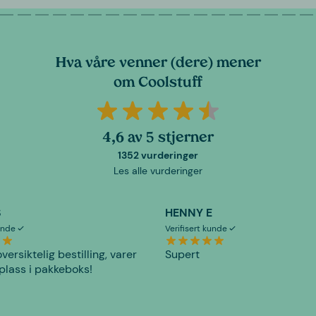
Hva våre venner (dere) mener
om Coolstuff
4,6 av 5 stjerner
1352 vurderinger
Les alle vurderinger
S
HENNY E
kunde
Verifisert kunde
versiktelig bestilling, varer
Supert
plass i pakkeboks!