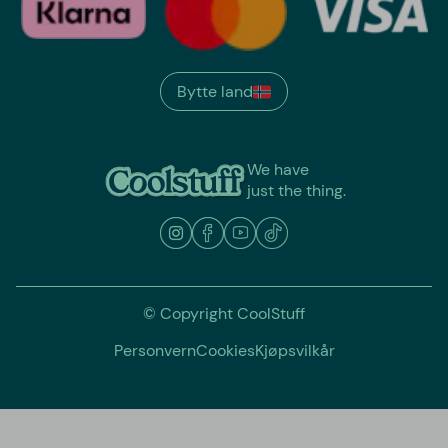
Bytte land
We have
just the thing.
© Copyright CoolStuff
Personvern
Cookies
Kjøpsvilkår