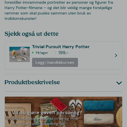
forestiller innrammede portretter av personer og figurer fra
Harry Potter-filmene – og det blir veldig mange forskjellige
rammer som skal pusles sammen uten bruk av
trolldomskunster!
Sjekk også ut dette
Trivial Pursuit Harry Potter
199,-
På lager
>
Legg i handlekurven
Produktbeskrivelse
Vil du gjøre gaven personlig?
Graver glass, trykk t-skjorter og mye
mer. Gjør gaven personlig her!