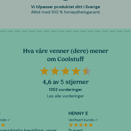
Vi tilpasser produktet ditt i Sverige
Alltid med 100 % fornøydhetsgaranti
Hva våre venner (dere) mener
om Coolstuff
4,6 av 5 stjerner
1352 vurderinger
Les alle vurderinger
S
HENNY E
kunde
Verifisert kunde
versiktelig bestilling, varer
Supert