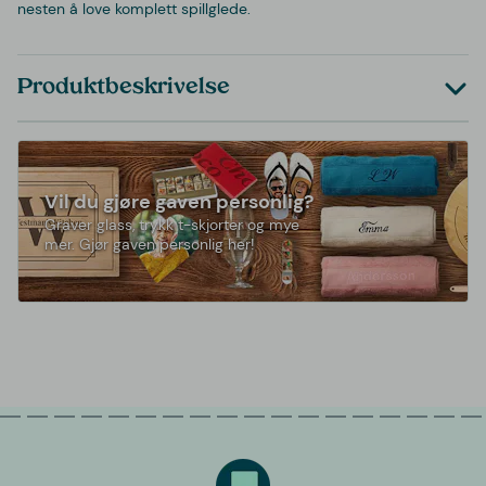
nesten å love komplett spillglede.
Produktbeskrivelse
Vil du gjøre gaven personlig?
Graver glass, trykk t-skjorter og mye
mer. Gjør gaven personlig her!