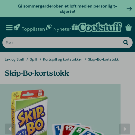
Gi sommergarderoben et løft med en personlig t-
skjorte!
Topplisten
Nyheter
Personlige gaver
Lek og Spill
Spill
Kortspill og kortstokker
Skip-Bo-kortstokk
Skip-Bo-kortstokk