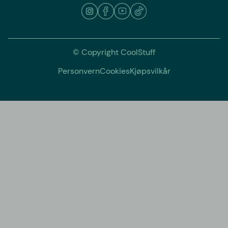
© Copyright CoolStuff
Personvern
Cookies
Kjøpsvilkår