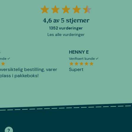
4,6 av 5 stjerner
1352 vurderinger
Les alle vurderinger
S
HENNY E
kunde
Verifisert kunde
versiktelig bestilling, varer
Supert
plass i pakkeboks!