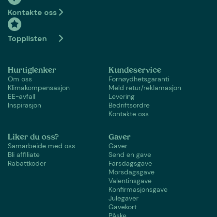
Kontakte oss
Topplisten
Hurtiglenker
Kundeservice
Om oss
Fornøydhetsgaranti
Klimakompensasjon
Meld retur/reklamasjon
EE-avfall
Levering
Inspirasjon
Bedriftsordre
Kontakte oss
Liker du oss?
Gaver
Samarbeide med oss
Gaver
Bli affiliate
Send en gave
Rabattkoder
Farsdagsgave
Morsdagsgave
Valentinsgave
Konfirmasjonsgave
Julegaver
Gavekort
Påske