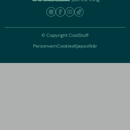
© Copyright CoolStuff
Personvern
Cookies
Kjøpsvilkår