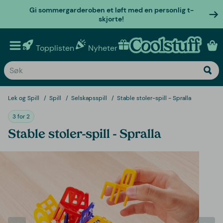
Gi sommergarderoben et løft med en personlig t-
skjorte!
Topplisten
Nyheter
Personlige gaver
Lek og Spill
Spill
Selskapsspill
Stable stoler-spill - Spralla
3 for 2
Stable stoler-spill - Spralla