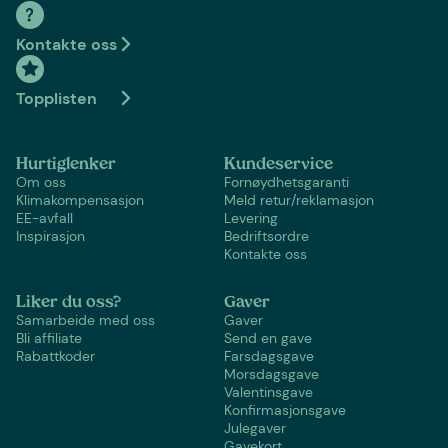
Kontakte oss
Topplisten
Hurtiglenker
Kundeservice
Om oss
Fornøydhetsgaranti
Klimakompensasjon
Meld retur/reklamasjon
EE-avfall
Levering
Inspirasjon
Bedriftsordre
Kontakte oss
Liker du oss?
Gaver
Samarbeide med oss
Gaver
Bli affiliate
Send en gave
Rabattkoder
Farsdagsgave
Morsdagsgave
Valentinsgave
Konfirmasjonsgave
Julegaver
Gavekort