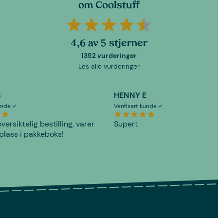
om Coolstuff
4,6 av 5 stjerner
1352 vurderinger
Les alle vurderinger
S
HENNY E
kunde
Verifisert kunde
versiktelig bestilling, varer
Supert
plass i pakkeboks!