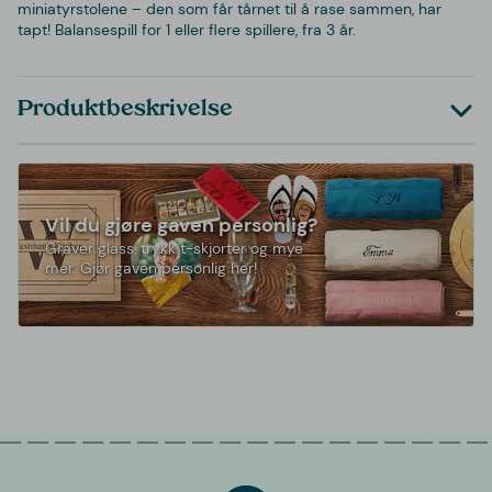
miniatyrstolene – den som får tårnet til å rase sammen, har
tapt! Balansespill for 1 eller flere spillere, fra 3 år.
Produktbeskrivelse
Vil du gjøre gaven personlig?
Graver glass, trykk t-skjorter og mye
mer. Gjør gaven personlig her!