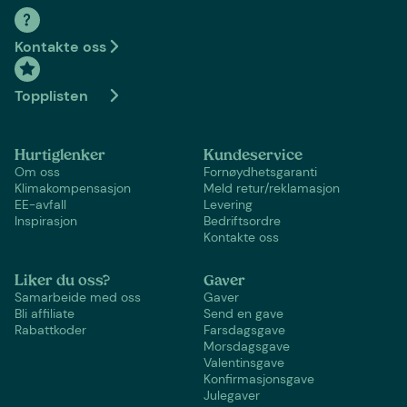
Kontakte oss
Topplisten
Hurtiglenker
Kundeservice
Om oss
Fornøydhetsgaranti
Klimakompensasjon
Meld retur/reklamasjon
EE-avfall
Levering
Inspirasjon
Bedriftsordre
Kontakte oss
Liker du oss?
Gaver
Samarbeide med oss
Gaver
Bli affiliate
Send en gave
Rabattkoder
Farsdagsgave
Morsdagsgave
Valentinsgave
Konfirmasjonsgave
Julegaver