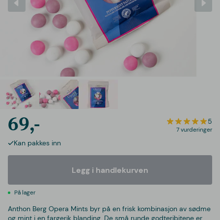
69,-
5
7 vurderinger
Kan pakkes inn
Legg i handlekurven
På lager
Anthon Berg Opera Mints byr på en frisk kombinasjon av sødme
og mint i en fargerik blanding. De små runde godteribitene er