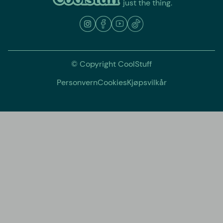
just the thing.
© Copyright CoolStuff
Personvern
Cookies
Kjøpsvilkår