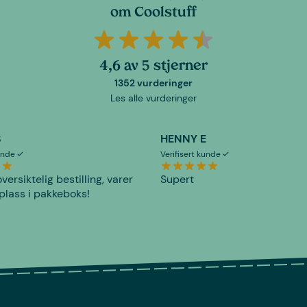
om Coolstuff
4,6 av 5 stjerner
1352 vurderinger
Les alle vurderinger
S
HENNY E
kunde
Verifisert kunde
versiktelig bestilling, varer
Supert
plass i pakkeboks!