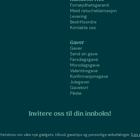
Fornøydhetsgaranti
Meld retur/reklamasjon
Levering
Bedriftsordre
Kontakte oss
Gaver
Gaver
Send en gave
Farsdagsgave
Morsdagsgave
Valentinsgave
Konfirmasjonsgave
Julegaver
Gavekort
Påske
Invitere oss til din innboks!
etsbrev om våre nye gadgets, tilbud, gavetips og personlige anbefalinger.
(Les 