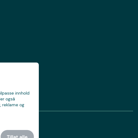
tilpasse innhold
ler også
, reklame og
Tillat alle