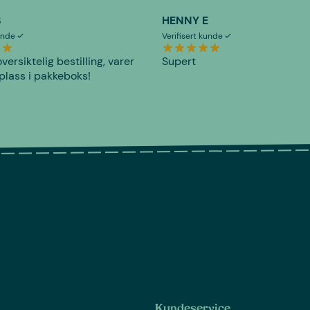
S
HENNY E
kunde
Verifisert kunde
versiktelig bestilling, varer
Supert
plass i pakkeboks!
Kundeservice