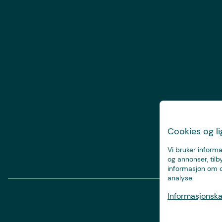
Cookies og l
Vi bruker informa
og annonser, tilb
informasjon om d
analyse.
Informasjonskap