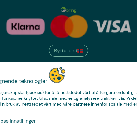
Bytte land
We have
ignende teknologier
just the thing.
sjonskapsler (cookies) for å få nettstedet vårt til å fungere ordentlig, 
y funksjoner knyttet til sosiale medier og analysere trafikken vår. Vi de
in bruk av nettstedet vårt med våre partnere innenfor sosiale medier
© Copyright CoolStuff
selinnstillinger
Personvern
Cookies
Kjøpsvilkår