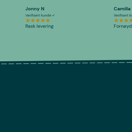
Jonny N
Camilla
Verifisert kunde
Verifisert
Rask levering
Fornøyd