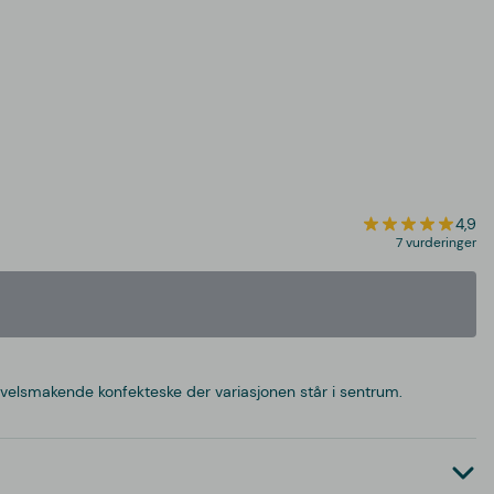
4,9
7 vurderinger
en velsmakende konfekteske der variasjonen står i sentrum.