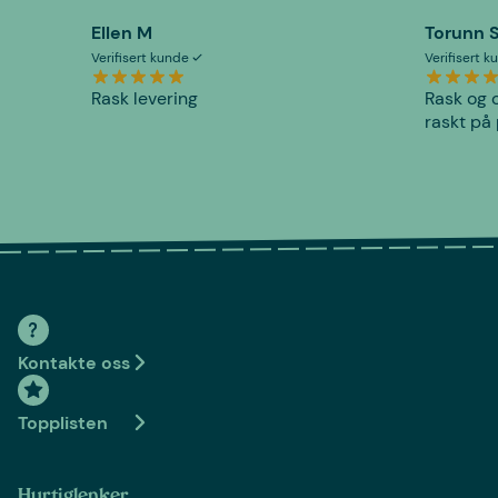
Ellen M
Torunn 
Verifisert kunde
Verifisert 
Rask levering
Rask og o
raskt på 
Kontakte oss
Topplisten
Hurtiglenker