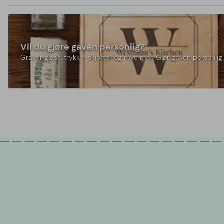
Vil du gjøre gaven personlig?
Graver glass, trykk t-skjorter og mye mer. Gjør gaven personlig 