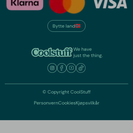
Bytte land
We have
just the thing.
© Copyright CoolStuff
Personvern
Cookies
Kjøpsvilkår