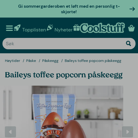
Gi sommergarderoben et løft med en personlig t-
skjorte!
Topplisten
Nyheter
Personlige gaver
Høytider
Påske
Påskeegg
Baileys toffee popcorn påskeegg
Baileys toffee popcorn påskeegg