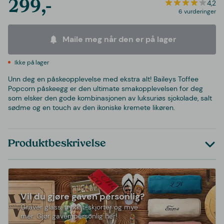
299,-
4,2
6 vurderinger
Maile meg når den er på lager
Ikke på lager
Unn deg en påskeopplevelse med ekstra alt! Baileys Toffee
Popcorn påskeegg er den ultimate smakopplevelsen for deg
som elsker den gode kombinasjonen av luksuriøs sjokolade, salt
sødme og en touch av den ikoniske kremete likøren.
Produktbeskrivelse
Vil du gjøre gaven personlig?
Graver glass, trykk t-skjorter og mye
mer. Gjør gaven personlig her!