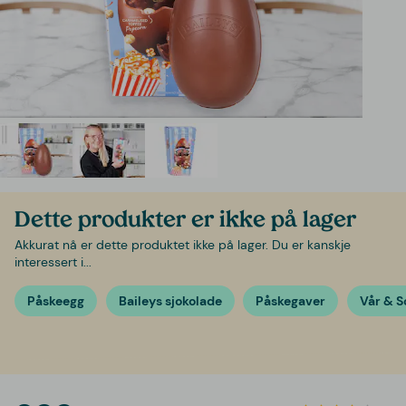
Dette produkter er ikke på lager
Akkurat nå er dette produktet ikke på lager. Du er kanskje
interessert i...
Påskeegg
Baileys sjokolade
Påskegaver
Vår & 