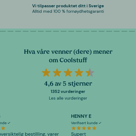
Vi tilpasser produktet ditt i Sverige
Alltid med 100 % fornøydhetsgaranti
Hva våre venner (dere) mener
om Coolstuff
4,6 av 5 stjerner
1352 vurderinger
Les alle vurderinger
S
HENNY E
kunde
Verifisert kunde
versiktelig bestilling, varer
Supert