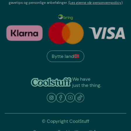
gavetips og personlige anbefalinger.
(Les gjerne vår personvernpolicy)
Bytte land
We have
just the thing.
© Copyright CoolStuff