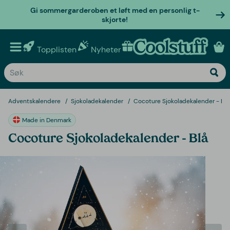
Gi sommergarderoben et løft med en personlig t-
skjorte!
Topplisten
Nyheter
Personlige gaver
Adventskalendere
Sjokoladekalender
Cocoture Sjokoladekalender - Blå
Made in Denmark
Cocoture Sjokoladekalender - Blå