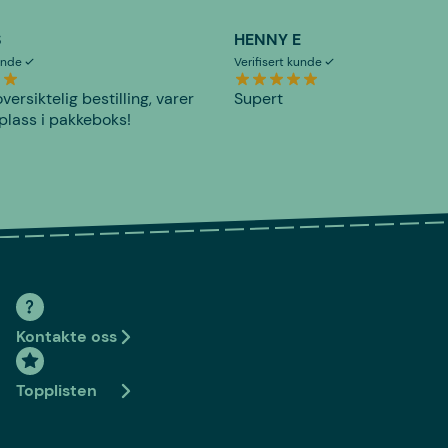
S
HENNY E
kunde
Verifisert kunde
versiktelig bestilling, varer
Supert
plass i pakkeboks!
Kontakte oss
Topplisten