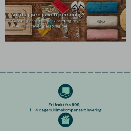
Vil du gjøre gaven personlig?
Graver glass, trykk t-skjorter og mye
mer. Gjør gaven personlig her!
Fri frakt fra 699,-
1 - 4 dagers klimakompensert levering