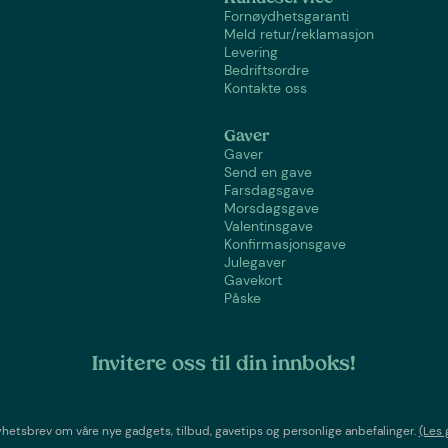
Fornøydhetsgaranti
Meld retur/reklamasjon
Levering
Bedriftsordre
Kontakte oss
Gaver
Gaver
Send en gave
Farsdagsgave
Morsdagsgave
Valentinsgave
Konfirmasjonsgave
Julegaver
Gavekort
Påske
Invitere oss til din innboks!
etsbrev om våre nye gadgets, tilbud, gavetips og personlige anbefalinger.
(Les 