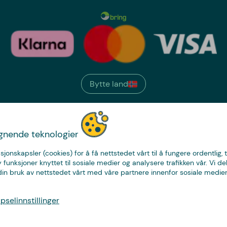
Bytte land
We have
ignende teknologier
just the thing.
sjonskapsler (cookies) for å få nettstedet vårt til å fungere ordentlig, 
y funksjoner knyttet til sosiale medier og analysere trafikken vår. Vi de
in bruk av nettstedet vårt med våre partnere innenfor sosiale medier
© Copyright CoolStuff
selinnstillinger
Personvern
Cookies
Kjøpsvilkår