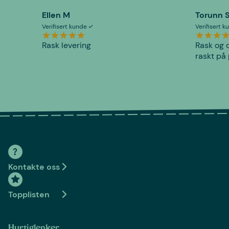
Ellen M
Torunn 
Verifisert kunde
Verifisert 
Rask levering
Rask og o
raskt på 
Kontakte oss
Topplisten
Hurtiglenker