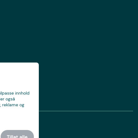
tilpasse innhold
ler også
, reklame og
Tillat alle