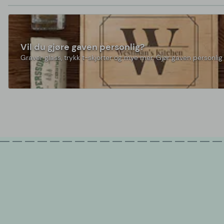
Vil du gjøre gaven personlig?
Graver glass, trykk t-skjorter og mye mer. Gjør gaven personlig 