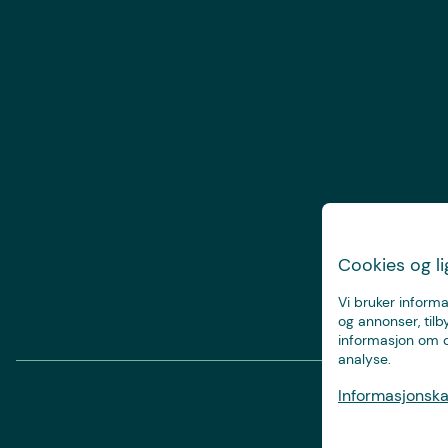
Cookies og l
Vi bruker informa
og annonser, tilb
informasjon om d
analyse.
Informasjonskap