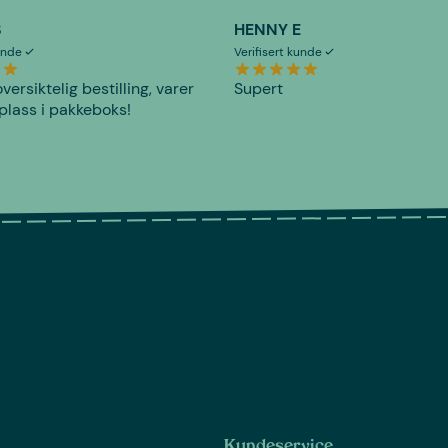
S
HENNY E
kunde
Verifisert kunde
versiktelig bestilling, varer
Supert
plass i pakkeboks!
Kundeservice