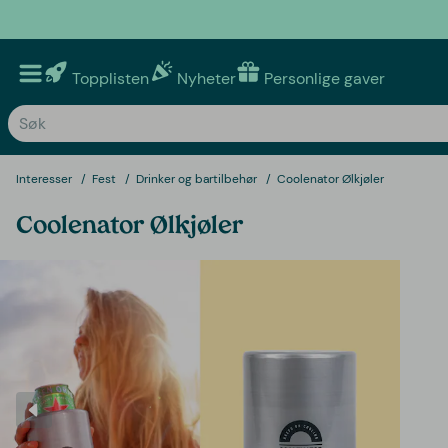
Topplisten
Nyheter
Personlige gaver
Interesser
Fest
Drinker og bartilbehør
Coolenator Ølkjøler
Coolenator Ølkjøler