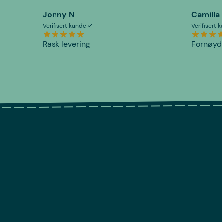
Jonny N
Camilla
Verifisert kunde
Verifisert
Rask levering
Fornøyd