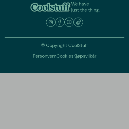
We have
just the thing.
© Copyright CoolStuff
Personvern
Cookies
Kjøpsvilkår