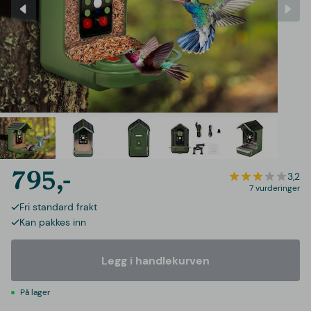
795,-
3,2
7 vurderinger
Fri standard frakt
Kan pakkes inn
Legg i handlekurven
På lager