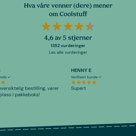
Hva våre venner (dere) mener
om Coolstuff
4,6 av 5 stjerner
1352 vurderinger
Les alle vurderinger
S
HENNY E
kunde
Verifisert kunde
versiktelig bestilling, varer
Supert
plass i pakkeboks!