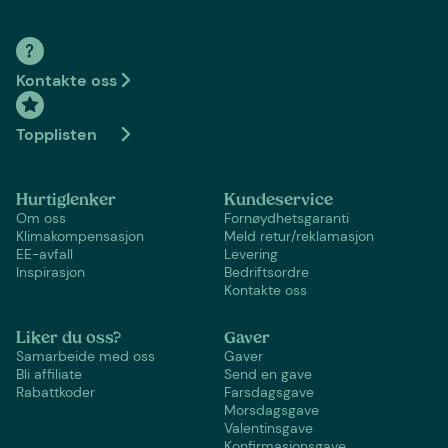
Kontakte oss
Topplisten
Hurtiglenker
Kundeservice
Om oss
Fornøydhetsgaranti
Klimakompensasjon
Meld retur/reklamasjon
EE-avfall
Levering
Inspirasjon
Bedriftsordre
Kontakte oss
Liker du oss?
Gaver
Samarbeide med oss
Gaver
Bli affiliate
Send en gave
Rabattkoder
Farsdagsgave
Morsdagsgave
Valentinsgave
Konfirmasjonsgave