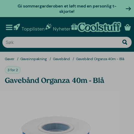
Gi sommergarderoben et løft med en personlig t-
skjorte!
Topplisten
Nyheter
Personlige gaver
Gaver
Gaveinnpakning
Gavebånd
Gavebånd Organza 40m - Blå
3 for 2
Gavebånd Organza 40m - Blå