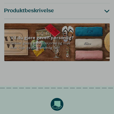
Produktbeskrivelse
Vil du gjøre gaven personlig?
Graver glass, trykk t-skjorter og mye
mer. Gjør gaven personlig her!