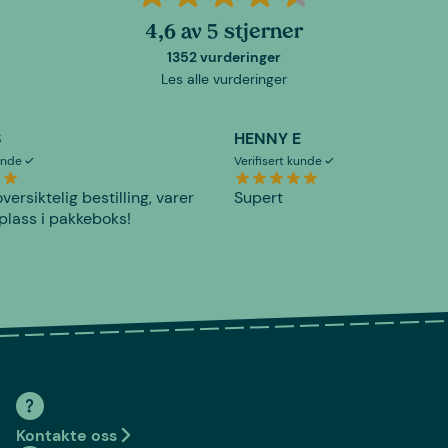
4,6 av 5 stjerner
1352 vurderinger
Les alle vurderinger
S
HENNY E
kunde
Verifisert kunde
versiktelig bestilling, varer
Supert
plass i pakkeboks!
Kontakte oss