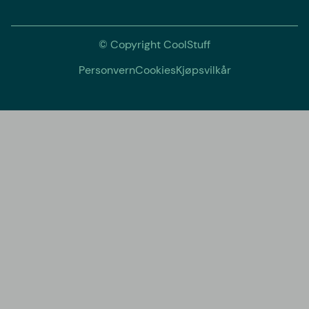
© Copyright CoolStuff
Personvern
Cookies
Kjøpsvilkår