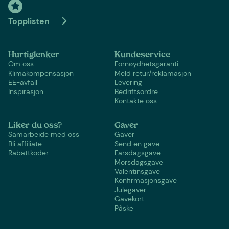
Topplisten
Hurtiglenker
Kundeservice
Om oss
Fornøydhetsgaranti
Klimakompensasjon
Meld retur/reklamasjon
EE-avfall
Levering
Inspirasjon
Bedriftsordre
Kontakte oss
Liker du oss?
Gaver
Samarbeide med oss
Gaver
Bli affiliate
Send en gave
Rabattkoder
Farsdagsgave
Morsdagsgave
Valentinsgave
Konfirmasjonsgave
Julegaver
Gavekort
Påske