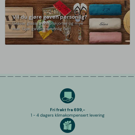
Vil du gjøre gaven personlig?
Graver glass, trykk t-skjorter og mye
mer. Gjør gaven personlig her!
Fri frakt fra 699,-
1 - 4 dagers klimakompensert levering