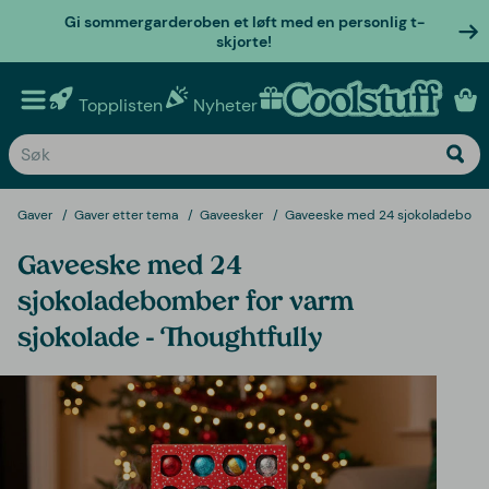
Gi sommergarderoben et løft med en personlig t-
skjorte!
Topplisten
Nyheter
Personlige gaver
Gaver
Gaver etter tema
Gaveesker
Gaveeske med 24 sjokoladebomber
Gaveeske med 24
sjokoladebomber for varm
sjokolade - Thoughtfully