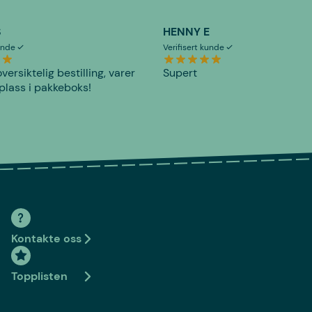
S
HENNY E
kunde
Verifisert kunde
versiktelig bestilling, varer
Supert
plass i pakkeboks!
Kontakte oss
Topplisten