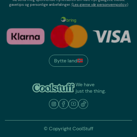
gavetips og personlige anbefalinger.
(Les gjerne vår personvernpolicy)
Bytte land
We have
just the thing.
© Copyright CoolStuff