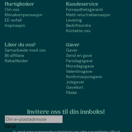
Hurtiglenker
Kundeservice
Om oss
Fornøydhetsgaranti
Klimakompensasjon
Meld retur/reklamasjon
EE-avfall
Levering
Inspirasjon
Bedriftsordre
Kontakte oss
Liker du oss?
Gaver
Samarbeide med oss
Gaver
Bli affiliate
Send en gave
Rabattkoder
Farsdagsgave
Morsdagsgave
Valentinsgave
Konfirmasjonsgave
Julegaver
Gavekort
Påske
Invitere oss til din innboks!
Send
Ja, send meg spennende nyhetsbrev om våre nye gadgets, tilbud,