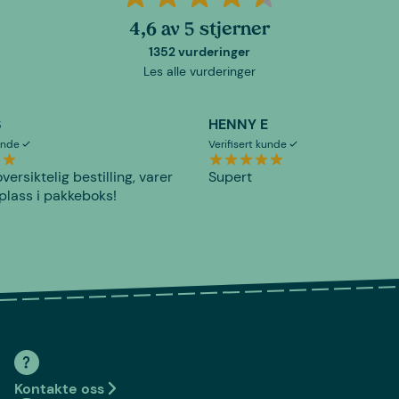
4,6 av 5 stjerner
1352 vurderinger
Les alle vurderinger
S
HENNY E
kunde
Verifisert kunde
versiktelig bestilling, varer
Supert
plass i pakkeboks!
Kontakte oss