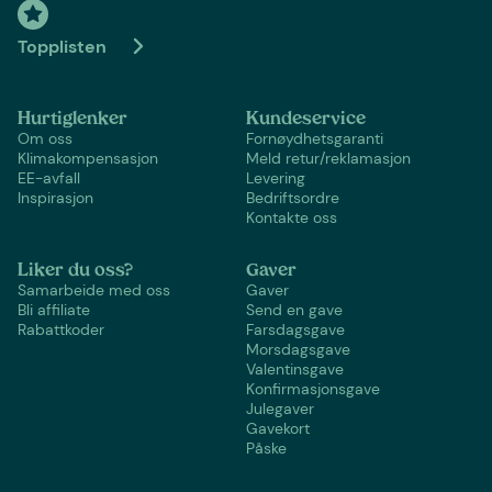
Topplisten
Hurtiglenker
Kundeservice
Om oss
Fornøydhetsgaranti
Klimakompensasjon
Meld retur/reklamasjon
EE-avfall
Levering
Inspirasjon
Bedriftsordre
Kontakte oss
Liker du oss?
Gaver
Samarbeide med oss
Gaver
Bli affiliate
Send en gave
Rabattkoder
Farsdagsgave
Morsdagsgave
Valentinsgave
Konfirmasjonsgave
Julegaver
Gavekort
Påske