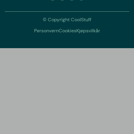
© Copyright CoolStuff
Personvern
Cookies
Kjøpsvilkår