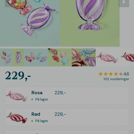
229,-
4,6
102 vurderinger
Rosa
229,-
På lager
Rød
229,-
På lager