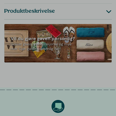
Produktbeskrivelse
Vil du gjøre gaven personlig?
Graver glass, trykk t-skjorter og mye
mer. Gjør gaven personlig her!