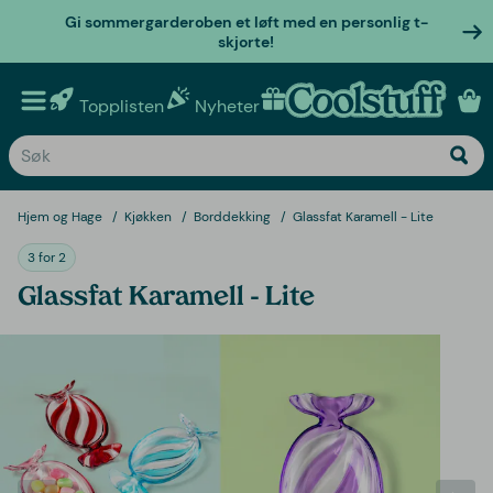
Gi sommergarderoben et løft med en personlig t-
skjorte!
Topplisten
Nyheter
Personlige gaver
Hjem og Hage
Kjøkken
Borddekking
Glassfat Karamell - Lite
3 for 2
Glassfat Karamell - Lite