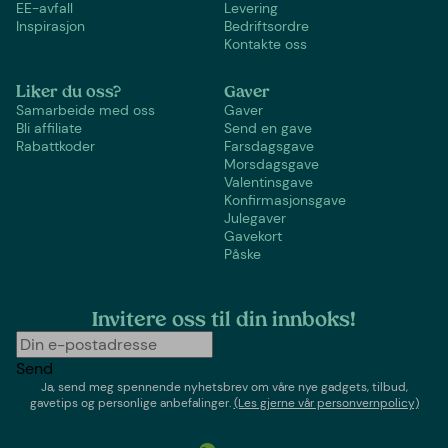
EE-avfall
Levering
Inspirasjon
Bedriftsordre
Kontakte oss
Liker du oss?
Gaver
Samarbeide med oss
Gaver
Bli affiliate
Send en gave
Rabattkoder
Farsdagsgave
Morsdagsgave
Valentinsgave
Konfirmasjonsgave
Julegaver
Gavekort
Påske
Invitere oss til din innboks!
Send
Ja, send meg spennende nyhetsbrev om våre nye gadgets, tilbud,
gavetips og personlige anbefalinger.
(Les gjerne vår personvernpolicy)