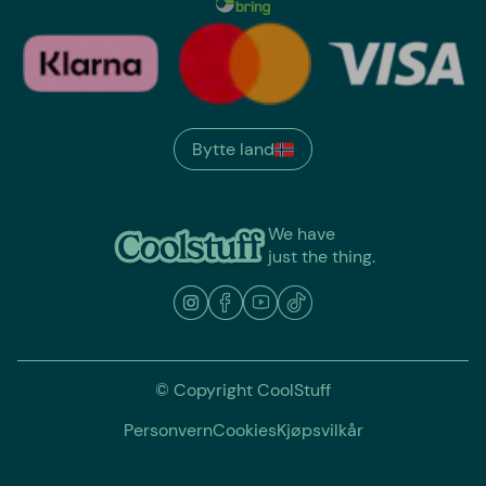
Bytte land
We have
just the thing.
© Copyright CoolStuff
Personvern
Cookies
Kjøpsvilkår