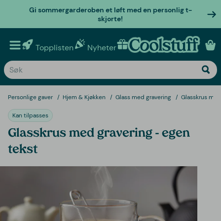
Gi sommergarderoben et løft med en personlig t-
skjorte!
Topplisten
Nyheter
Personlige gaver
Personlige gaver
Hjem & Kjøkken
Glass med gravering
Glasskrus med 
Kan tilpasses
Glasskrus med gravering - egen
tekst