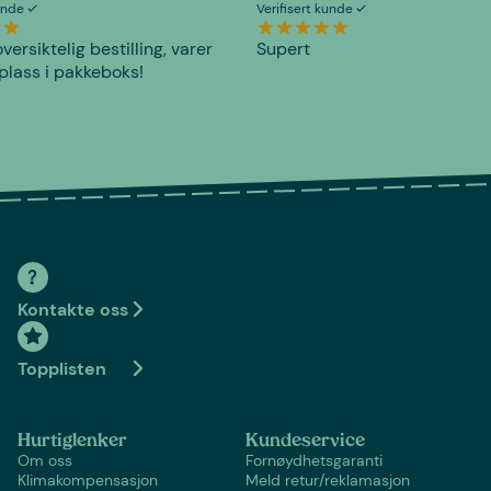
kunde
Verifisert kunde
versiktelig bestilling, varer
Supert
plass i pakkeboks!
Kontakte oss
Topplisten
Hurtiglenker
Kundeservice
Om oss
Fornøydhetsgaranti
Klimakompensasjon
Meld retur/reklamasjon