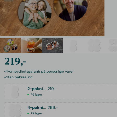
219,-
Fornøydhetsgaranti på personlige varer
Kan pakkes inn
2-pakning
219,-
På lager
4-pakning
269,-
På lager