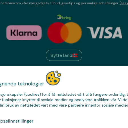
etsbrev om våre nye gadgets, tilbud, gavetips og personlige anbefalinger.
(Les 
Bytte land
We have
ignende teknologier
just the thing.
sjonskapsler (cookies) for å få nettstedet vårt til å fungere ordentlig, 
y funksjoner knyttet til sosiale medier og analysere trafikken vår. Vi de
in bruk av nettstedet vårt med våre partnere innenfor sosiale medier
© Copyright CoolStuff
selinnstillinger