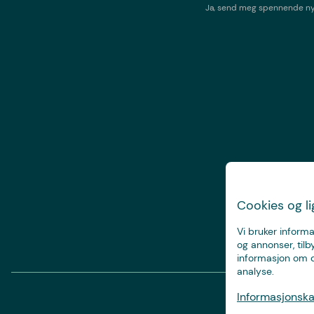
Ja, send meg spennende nyh
Cookies og l
Vi bruker informa
og annonser, tilb
informasjon om d
analyse.
Informasjonskap