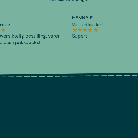
S
HENNY E
kunde
Verifisert kunde
versiktelig bestilling, varer
Supert
plass i pakkeboks!