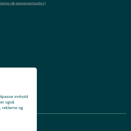
gjerne vår personvernpolicy)
tilpasse innhold
ler også
, reklame og