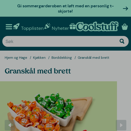
Gi sommergarderoben et løft med en personlig t-
skjorte!
Topplisten
Nyheter
Personlige gaver
Hjem og Hage
Kjøkken
Borddekking
Granskål med brett
Granskål med brett