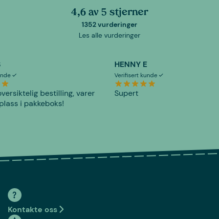
4,6 av 5 stjerner
1352 vurderinger
Les alle vurderinger
S
HENNY E
kunde
Verifisert kunde
versiktelig bestilling, varer
Supert
plass i pakkeboks!
Kontakte oss