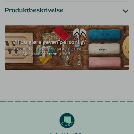
Produktbeskrivelse
Vil du gjøre gaven personlig?
Graver glass, trykk t-skjorter og mye
mer. Gjør gaven personlig her!