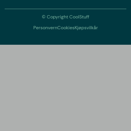
© Copyright CoolStuff
Personvern
Cookies
Kjøpsvilkår