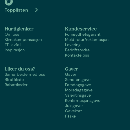
Topplisten
Hurtiglenker
Kundeservice
Om oss
Fornøydhetsgaranti
Klimakompensasjon
Meld retur/reklamasjon
EE-avfall
Levering
Inspirasjon
Bedriftsordre
Kontakte oss
Liker du oss?
Gaver
Samarbeide med oss
Gaver
Bli affiliate
Send en gave
Rabattkoder
Farsdagsgave
Morsdagsgave
Valentinsgave
Konfirmasjonsgave
Julegaver
Gavekort
Påske