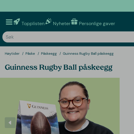
Topplisten
Nyheter
Personlige gaver
Høytider
Påske
Påskeegg
Guinness Rugby Ball påskeegg
Guinness Rugby Ball påskeegg