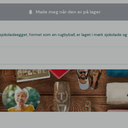
Maile meg når den er på lager
okoladeegget, formet som en rugbyball, er laget i mørk sjokolade og
her!