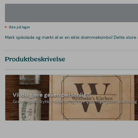
Ikke på lager
Mørk sjokolade og mørkt øl er en ekte drømmekombo! Dette store sj
Produktbeskrivelse
Vil du gjøre gaven personlig?
Graver glass, trykk t-skjorter og mye mer. Gjør gaven personlig 