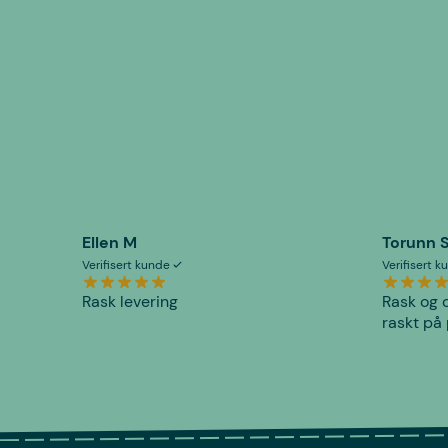
Ellen M
Torunn 
Verifisert kunde
Verifisert 
Rask levering
Rask og o
raskt på 