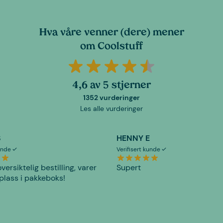
Hva våre venner (dere) mener
om Coolstuff
4,6 av 5 stjerner
1352 vurderinger
Les alle vurderinger
S
HENNY E
kunde
Verifisert kunde
versiktelig bestilling, varer
Supert
plass i pakkeboks!