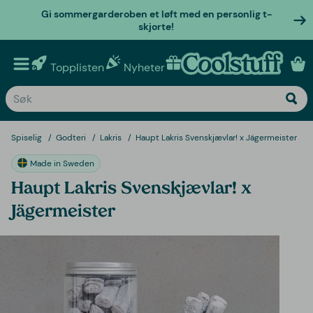
Gi sommergarderoben et løft med en personlig t-
skjorte!
Topplisten
Nyheter
Personlige gaver
Spiselig
Godteri
Lakris
Haupt Lakris Svenskjævlar! x Jägermeister
Made in Sweden
Haupt Lakris Svenskjævlar! x
Jägermeister