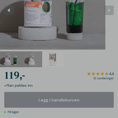
119,-
4,4
12 vurderinger
Kan pakkes inn
Legg i handlekurven
På lager