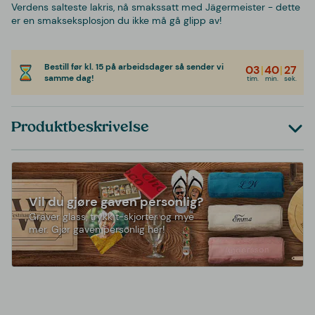
Verdens salteste lakris, nå smakssatt med Jägermeister - dette
er en smakseksplosjon du ikke må gå glipp av!
Bestill før kl. 15 på arbeidsdager så sender vi
03
|
40
|
27
samme dag!
tim.
min.
sek.
Produktbeskrivelse
Vil du gjøre gaven personlig?
Graver glass, trykk t-skjorter og mye
mer. Gjør gaven personlig her!