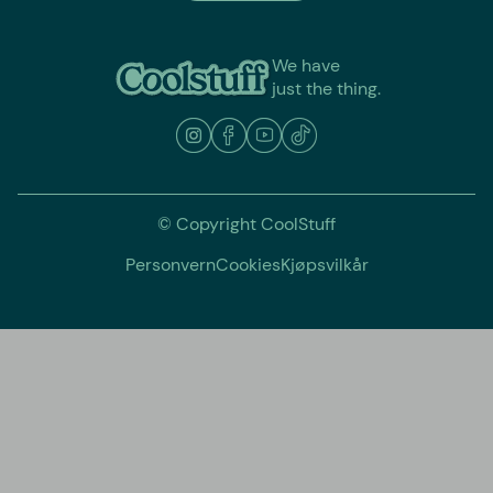
We have
just the thing.
© Copyright CoolStuff
Personvern
Cookies
Kjøpsvilkår