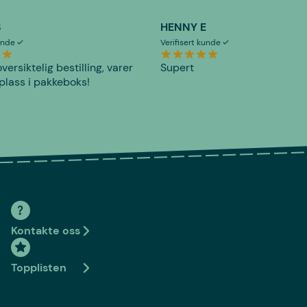
S
HENNY E
kunde
Verifisert kunde
versiktelig bestilling, varer
Supert
plass i pakkeboks!
Kontakte oss
Topplisten