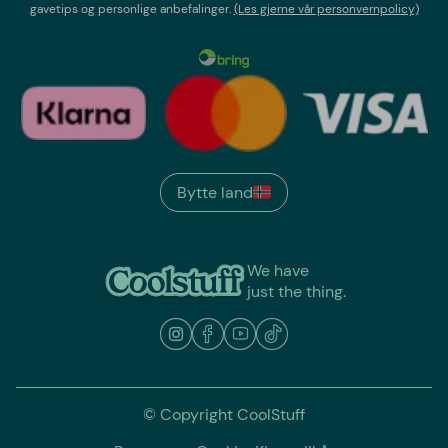
gavetips og personlige anbefalinger.
(Les gjerne vår personvernpolicy)
Bytte land
We have
just the thing.
© Copyright CoolStuff