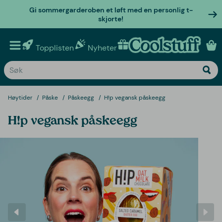
Gi sommergarderoben et løft med en personlig t-
skjorte!
Topplisten
Nyheter
Personlige gaver
Høytider
Påske
Påskeegg
H!p vegansk påskeegg
H!p vegansk påskeegg