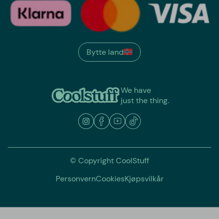
Bytte land
We have
just the thing.
© Copyright CoolStuff
Personvern
Cookies
Kjøpsvilkår