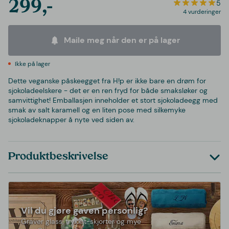
299,-
5
4 vurderinger
Maile meg når den er på lager
Ikke på lager
Dette veganske påskeegget fra H!p er ikke bare en drøm for
sjokoladeelskere - det er en ren fryd for både smaksløker og
samvittighet! Emballasjen inneholder et stort sjokoladeegg med
smak av salt karamell og en liten pose med silkemyke
sjokoladeknapper å nyte ved siden av.
Produktbeskrivelse
Vil du gjøre gaven personlig?
Graver glass, trykk t-skjorter og mye