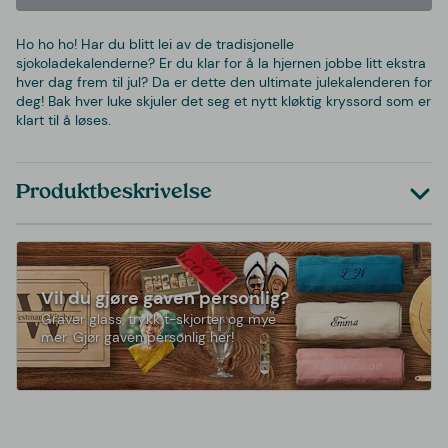
Ho ho ho! Har du blitt lei av de tradisjonelle
sjokoladekalenderne? Er du klar for å la hjernen jobbe litt ekstra
hver dag frem til jul? Da er dette den ultimate julekalenderen for
deg! Bak hver luke skjuler det seg et nytt kløktig kryssord som er
klart til å løses.
Produktbeskrivelse
Vil du gjøre gaven personlig?
Graver glass, trykk t-skjorter og mye
mer. Gjør gaven personlig her!