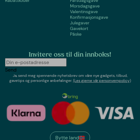
Rabattkoder
Farsdagsgave
Morsdagsgave
Valentinsgave
Konfirmasjonsgave
Julegaver
Gavekort
Påske
Invitere oss til din innboks!
Send
Ja, send meg spennende nyhetsbrev om våre nye gadgets, tilbud,
gavetips og personlige anbefalinger.
(Les gjerne vår personvernpolicy)
Bytte land