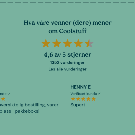
Hva våre venner (dere) mener
om Coolstuff
4,6 av 5 stjerner
1352 vurderinger
Les alle vurderinger
S
HENNY E
kunde
Verifisert kunde
versiktelig bestilling, varer
Supert
plass i pakkeboks!