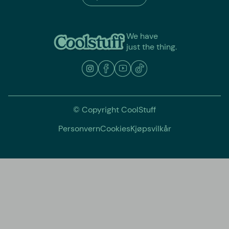
We have
just the thing.
© Copyright CoolStuff
Personvern
Cookies
Kjøpsvilkår