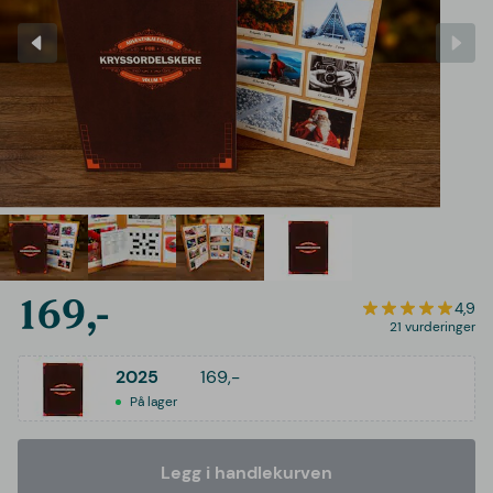
169,-
4,9
21 vurderinger
2025
169,-
På lager
Legg i handlekurven