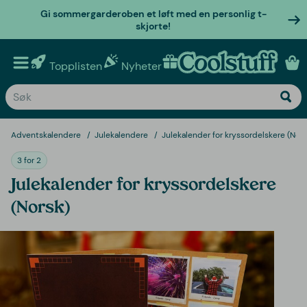
Gi sommergarderoben et løft med en personlig t-
skjorte!
Topplisten
Nyheter
Personlige gaver
Adventskalendere
Julekalendere
Julekalender for kryssordelskere (Nors
3 for 2
Julekalender for kryssordelskere
(Norsk)