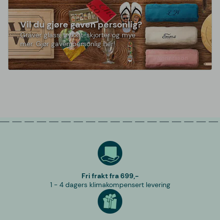
Vil du gjøre gaven personlig?
Graver glass, trykk t-skjorter og mye
mer. Gjør gaven personlig her!
Fri frakt fra 699,-
1 - 4 dagers klimakompensert levering