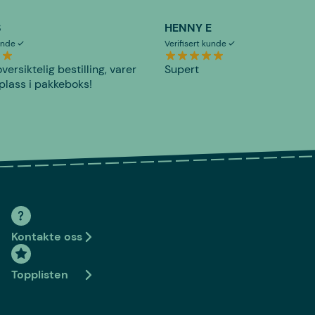
S
HENNY E
kunde
Verifisert kunde
versiktelig bestilling, varer
Supert
plass i pakkeboks!
Kontakte oss
Topplisten