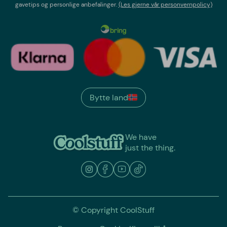
gavetips og personlige anbefalinger.
(Les gjerne vår personvernpolicy)
Bytte land
We have
just the thing.
© Copyright CoolStuff