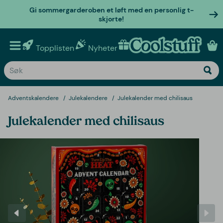
Gi sommergarderoben et løft med en personlig t-
skjorte!
Topplisten
Nyheter
Personlige gaver
Adventskalendere
Julekalendere
Julekalender med chilisaus
Julekalender med chilisaus