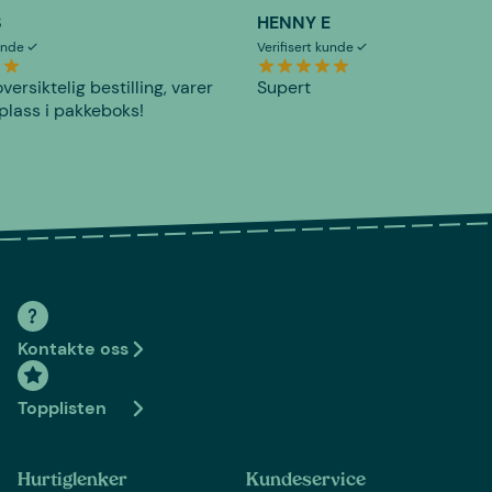
S
HENNY E
kunde
Verifisert kunde
versiktelig bestilling, varer
Supert
plass i pakkeboks!
Kontakte oss
Topplisten
Hurtiglenker
Kundeservice