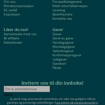
Om oss
Fornøydhetsgaranti
Klimakompensasjon
Meld retur/reklamasjon
EE-avfall
Levering
Inspirasjon
Bedriftsordre
Kontakte oss
Liker du oss?
Gaver
Samarbeide med oss
Gaver
Bli affiliate
Send en gave
Rabattkoder
Farsdagsgave
Morsdagsgave
Valentinsgave
Konfirmasjonsgave
Julegaver
Gavekort
Påske
Invitere oss til din innboks!
Send
Ja, send meg spennende nyhetsbrev om våre nye gadgets, tilbud,
gavetips og personlige anbefalinger.
(Les gjerne vår personvernpolicy)