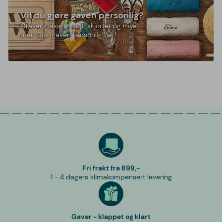
Vil du gjøre gaven personlig?
Graver glass, trykk t-skjorter og mye
mer. Gjør gaven personlig her!
Fri frakt fra 699,-
1 - 4 dagers klimakompensert levering
Gaver - klappet og klart