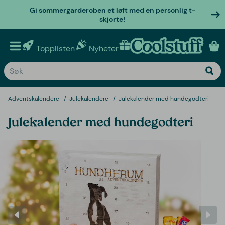
Gi sommergarderoben et løft med en personlig t-
skjorte!
Topplisten
Nyheter
Personlige gaver
Adventskalendere
Julekalendere
Julekalender med hundegodteri
Julekalender med hundegodteri