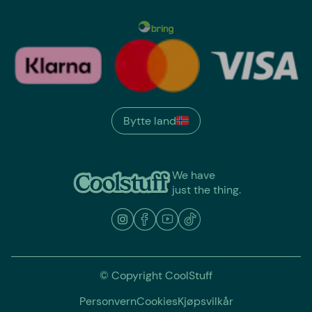
Bytte land
We have
just the thing.
© Copyright CoolStuff
Personvern
Cookies
Kjøpsvilkår