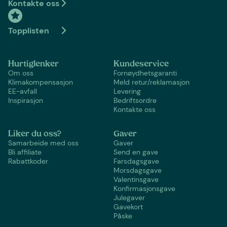
Kontakte oss
Topplisten
Hurtiglenker
Kundeservice
Om oss
Fornøydhetsgaranti
Klimakompensasjon
Meld retur/reklamasjon
EE-avfall
Levering
Inspirasjon
Bedriftsordre
Kontakte oss
Liker du oss?
Gaver
Samarbeide med oss
Gaver
Bli affiliate
Send en gave
Rabattkoder
Farsdagsgave
Morsdagsgave
Valentinsgave
Konfirmasjonsgave
Julegaver
Gavekort
Påske