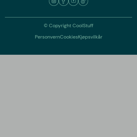
© Copyright CoolStuff
Personvern
Cookies
Kjøpsvilkår