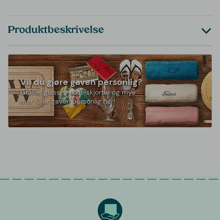
Produktbeskrivelse
Vil du gjøre gaven personlig?
Graver glass, trykk t-skjorter og mye
mer. Gjør gaven personlig her!