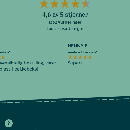
4,6 av 5 stjerner
1352 vurderinger
Les alle vurderinger
S
HENNY E
kunde
Verifisert kunde
versiktelig bestilling, varer
Supert
plass i pakkeboks!