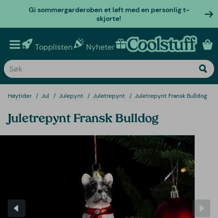
Gi sommergarderoben et løft med en personlig t-
skjorte!
Topplisten
Nyheter
Personlige gaver
Høytider
Jul
Julepynt
Juletrepynt
Juletrepynt Fransk Bulldog
Juletrepynt Fransk Bulldog