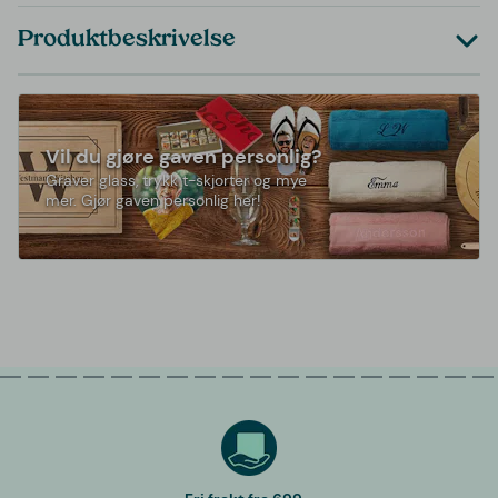
Produktbeskrivelse
Vil du gjøre gaven personlig?
Graver glass, trykk t-skjorter og mye
mer. Gjør gaven personlig her!