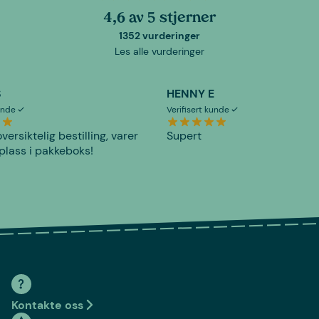
4,6 av 5 stjerner
1352 vurderinger
Les alle vurderinger
S
HENNY E
kunde
Verifisert kunde
versiktelig bestilling, varer
Supert
plass i pakkeboks!
Kontakte oss