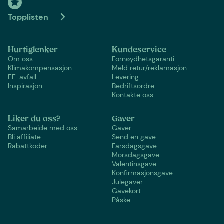
Topplisten
Hurtiglenker
Kundeservice
Om oss
Fornøydhetsgaranti
Klimakompensasjon
Meld retur/reklamasjon
EE-avfall
Levering
Inspirasjon
Bedriftsordre
Kontakte oss
Liker du oss?
Gaver
Samarbeide med oss
Gaver
Bli affiliate
Send en gave
Rabattkoder
Farsdagsgave
Morsdagsgave
Valentinsgave
Konfirmasjonsgave
Julegaver
Gavekort
Påske