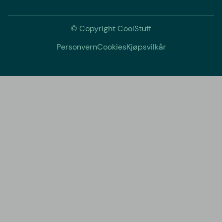
© Copyright CoolStuff
Personvern
Cookies
Kjøpsvilkår