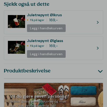
Sjekk også ut dette
Juletrepynt Ølkrus
169,-
Få på lager
>
Legg i handlekurven
Juletrepynt Ølglass
169,-
Få på lager
>
Legg i handlekurven
Produktbeskrivelse
Vil du gjøre gaven personlig?
Graver glass, trykk t-skjorter og mye
mer. Gjør gaven personlig her!