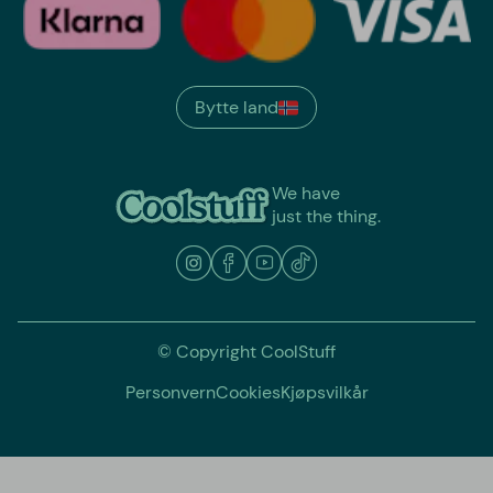
Bytte land
We have
just the thing.
© Copyright CoolStuff
Personvern
Cookies
Kjøpsvilkår