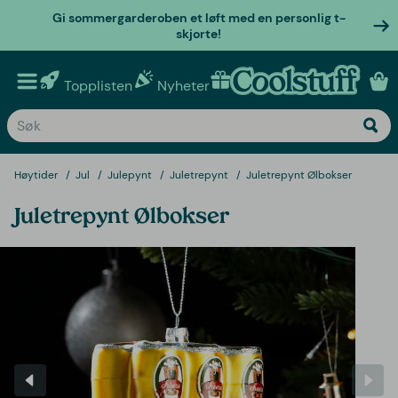
Gi sommergarderoben et løft med en personlig t-
skjorte!
Topplisten
Nyheter
Personlige gaver
Høytider
Jul
Julepynt
Juletrepynt
Juletrepynt Ølbokser
Juletrepynt Ølbokser