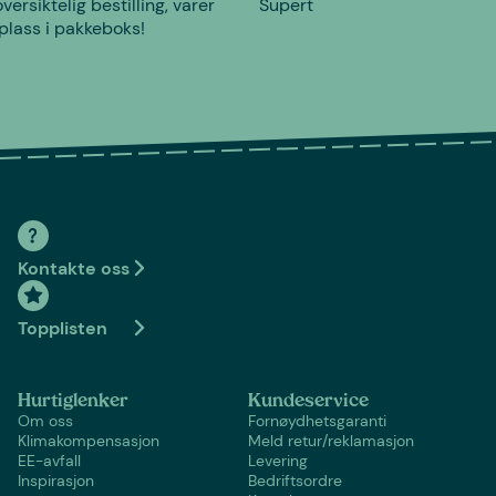
versiktelig bestilling, varer
Supert
plass i pakkeboks!
Kontakte oss
Topplisten
Hurtiglenker
Kundeservice
Om oss
Fornøydhetsgaranti
Klimakompensasjon
Meld retur/reklamasjon
EE-avfall
Levering
Inspirasjon
Bedriftsordre