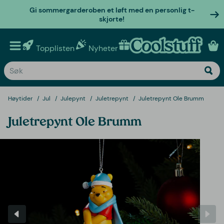
Gi sommergarderoben et løft med en personlig t-
skjorte!
Topplisten
Nyheter
Personlige gaver
Høytider
Jul
Julepynt
Juletrepynt
Juletrepynt Ole Brumm
Juletrepynt Ole Brumm