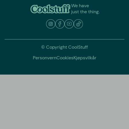
We have
just the thing.
© Copyright CoolStuff
Personvern
Cookies
Kjøpsvilkår