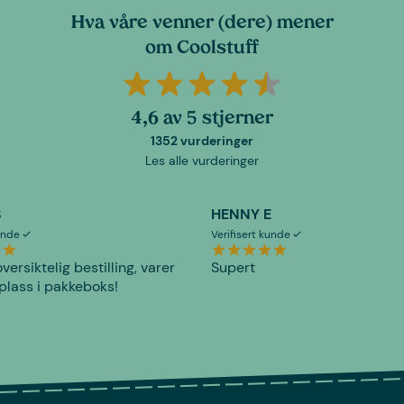
Hva våre venner (dere) mener
om Coolstuff
4,6 av 5 stjerner
1352 vurderinger
Les alle vurderinger
S
HENNY E
kunde
Verifisert kunde
versiktelig bestilling, varer
Supert
plass i pakkeboks!