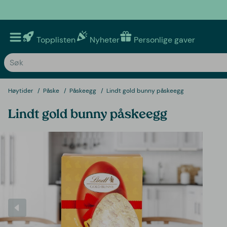
Topplisten
Nyheter
Personlige gaver
Høytider
Påske
Påskeegg
Lindt gold bunny påskeegg
Lindt gold bunny påskeegg