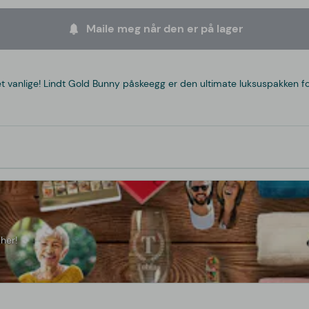
Maile meg når den er på lager
 vanlige! Lindt Gold Bunny påskeegg er den ultimate luksuspakken for 
her!