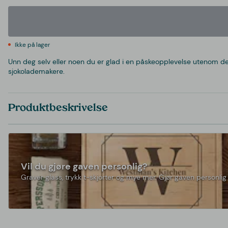
Ikke på lager
Unn deg selv eller noen du er glad i en påskeopplevelse utenom det
sjokolademakere.
Produktbeskrivelse
Vil du gjøre gaven personlig?
Graver glass, trykk t-skjorter og mye mer. Gjør gaven personlig 