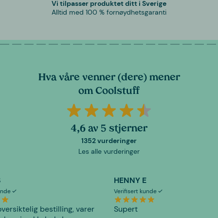
Vi tilpasser produktet ditt i Sverige
Alltid med 100 % fornøydhetsgaranti
Hva våre venner (dere) mener
om Coolstuff
4,6 av 5 stjerner
1352 vurderinger
Les alle vurderinger
S
HENNY E
kunde
Verifisert kunde
versiktelig bestilling, varer
Supert