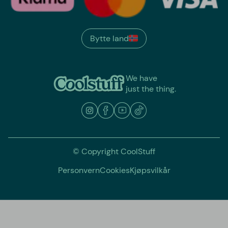
Bytte land
We have
just the thing.
© Copyright CoolStuff
Personvern
Cookies
Kjøpsvilkår