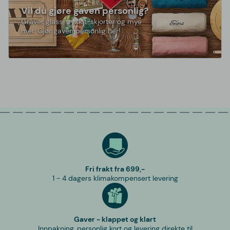
Vil du gjøre gaven personlig?
Graver glass, trykk t-skjorter og mye
mer. Gjør gaven personlig her!
Fri frakt fra 699,-
1 - 4 dagers klimakompensert levering
Gaver - klappet og klart
Innpakning, personlig kort og levering direkte til