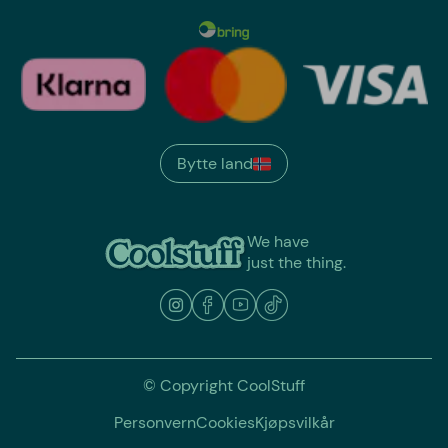
Bytte land
We have
just the thing.
© Copyright CoolStuff
Personvern
Cookies
Kjøpsvilkår