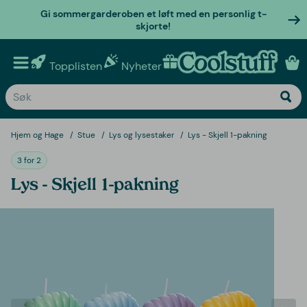
Gi sommergarderoben et løft med en personlig t-
skjorte!
Topplisten
Nyheter
Personlige gaver
Hjem og Hage
Stue
Lys og lysestaker
Lys - Skjell 1-pakning
3 for 2
Lys - Skjell 1-pakning