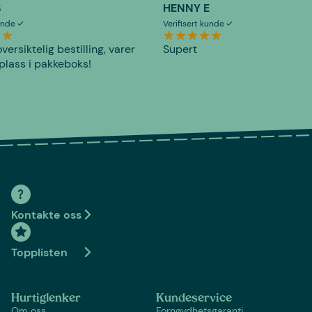
S
HENNY E
kunde
Verifisert kunde
versiktelig bestilling, varer
Supert
plass i pakkeboks!
Kontakte oss
Topplisten
Hurtiglenker
Kundeservice
Om oss
Fornøydhetsgaranti