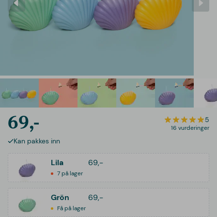
69,-
5
16 vurderinger
Kan pakkes inn
Lila
69,-
7 på lager
Grön
69,-
Få på lager