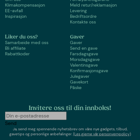
Klimakompensasjon
Meld retur/reklamasjon
EE-avfall
Levering
Inspirasjon
Bedriftsordre
Kontakte oss
Liker du oss?
Gaver
Samarbeide med oss
Gaver
Bli affiliate
Send en gave
Rabattkoder
Farsdagsgave
Morsdagsgave
Valentinsgave
Konfirmasjonsgave
Julegaver
Gavekort
Påske
Invitere oss til din innboks!
Send
Ja, send meg spennende nyhetsbrev om våre nye gadgets, tilbud,
gavetips og personlige anbefalinger.
(Les gjerne vår personvernpolicy)