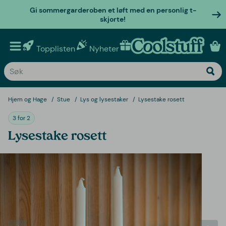
Gi sommergarderoben et løft med en personlig t-
skjorte!
Topplisten
Nyheter
Personlige gaver
Hjem og Hage
Stue
Lys og lysestaker
Lysestake rosett
3 for 2
Lysestake rosett