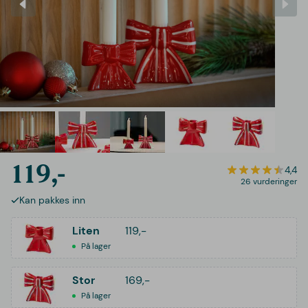
119,-
4,4
26 vurderinger
Kan pakkes inn
Liten
119,-
På lager
Stor
169,-
På lager