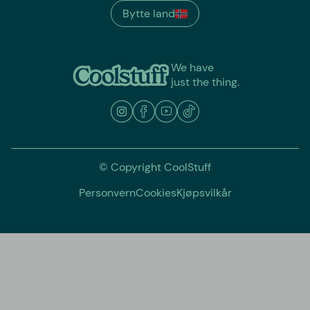
Bytte land
We have
just the thing.
© Copyright CoolStuff
Personvern
Cookies
Kjøpsvilkår