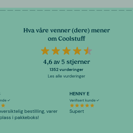
Hva våre venner (dere) mener
om Coolstuff
4,6 av 5 stjerner
1352 vurderinger
Les alle vurderinger
S
HENNY E
kunde
Verifisert kunde
versiktelig bestilling, varer
Supert
plass i pakkeboks!